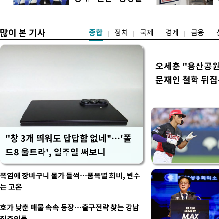
이 대통령은 "결혼으로 인해
은 연임 직격
많이 본 기사
종합
정치
국제
경제
금융
오세훈 "용산공원
문재인 철학 뒤집
"창 3개 띄워도 답답함 없네"…'폴
드8 울트라', 일주일 써보니
폭염에 장바구니 물가 들썩…품목별 희비, 변수
는 고온
호가 낮춘 매물 속속 등장…출구전략 찾는 강남
집주인들