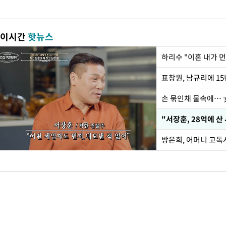
이시간
핫뉴스
하리수 "이혼 내가 
손 묶인채 물속에… 女
"서장훈, 28억에 산
방은희, 어머니 고독