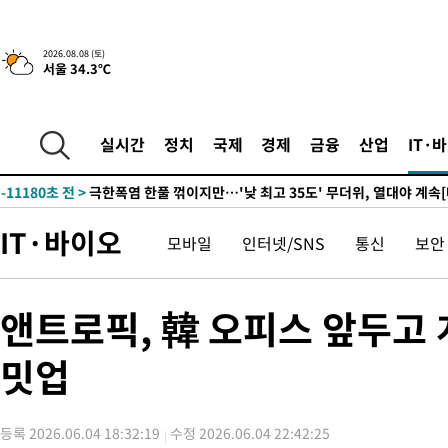
-24226초 전 >
강릉에 시간당 81.4㎜ 물폭탄…도로 잠기고 담벼락 붕괴
-20333초 전 >
백운산서 80년근 천종산삼 9뿌리 발견…감정가 1.3억원
2026.08.08 (토)
서울 34.3℃
-18043초 전 >
선재도서 해루질 나섰다 실종 60대, 닷새 만에 숨진 채 발견
-15577초 전 >
남자 농구, 나고야 아시안게임서 '홈팀' 일본과 한일전
-14953초 전 >
여수 오동도 해상서 모터보트 전복…1명 사망·1명 실종
실시간
정치
국제
경제
금융
산업
IT·
-11180초 전 >
극한폭염 한풀 꺾이지만…'낮 최고 35도' 무더위, 열대야 계속
주 날씨]
-8198초 전 >
축구협회 "압수수색·성접대 논란 사과…쇄신의 기회로 삼겠다"
-6715초 전 >
[속보]'압수수색·성접대 논란' 축구협회 "실망과 걱정 안겨드려
IT·바이오
모바일
인터넷/SNS
통신
보안
송"
1시간 전 >
'최고 37도' 폭염 지속…강원동해안 최대 150㎜ 비
3시간 전 >
[속보]뉴욕증시 상승 마감…S&P 0.6% 나스닥 1.3%↑
-31550초 전 >
[속보]이강인 "감독님이 원하는 마음 느꼈고, 많은 트로피 원해
앤트로픽, 韓 오피스 앞두고
틀레티코 이적"
-31332초 전 >
수도권 40도 육박 '펄펄'…동해안 일부 지역엔 호의주의보
밋업
-30301초 전 >
온열질환 사망자 3명 늘어…누적 환자 3000명 돌파
-24246초 전 >
강릉에 시간당 81.4㎜ 물폭탄…도로 잠기고 담벼락 붕괴
-20353초 전 >
백운산서 80년근 천종산삼 9뿌리 발견…감정가 1.3억원
등록 2026.06.04 18:32:19
수정 2026.06.04 22:42:25
-18063초 전 >
선재도서 해루질 나섰다 실종 60대, 닷새 만에 숨진 채 발견