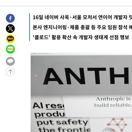
-15597초 전 >
남자 농구, 나고야 아시안게임서 '홈팀' 일본과 한일전
-14973초 전 >
여수 오동도 해상서 모터보트 전복…1명 사망·1명 실종
16일 네이버 사옥·서울 모처서 연이어 개발자 
-11200초 전 >
극한폭염 한풀 꺾이지만…'낮 최고 35도' 무더위, 열대야 계속
본사 엔지니어링·제품 총괄 등 주요 임원 참석 
주 날씨]
-8218초 전 >
축구협회 "압수수색·성접대 논란 사과…쇄신의 기회로 삼겠다"
'클로드' 활용 확산 속 개발자 생태계 선점 행보
-6735초 전 >
[속보]'압수수색·성접대 논란' 축구협회 "실망과 걱정 안겨드려
송"
1시간 전 >
'최고 37도' 폭염 지속…강원동해안 최대 150㎜ 비
3시간 전 >
[속보]뉴욕증시 상승 마감…S&P 0.6% 나스닥 1.3%↑