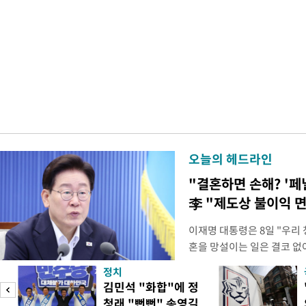
오늘의 헤드라인
"결혼하면 손해? '페
李 "제도상 불이익 
이재명 대통령은 8일 "우리
혼을 망설이는 일은 결코 없
하는 제도가 있을 경우 편하
정치
다. 이 대통령은 이날 오후 
김민석 "화합"에 정
로 찾은 결혼 페널티 22개'
청래 "뻔뻔" 송영길