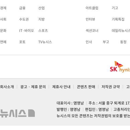
경제
금융
산업
아트클럽
기고
사회
수도권
지방
인터뷰
기획특집
문화
IT·바이오
스포츠
섹션코너
데일리뉴시
연예
포토
TV뉴시스
인사
부고
동정
회사소개
광고 · 제휴 문의
제휴사 안내
콘텐츠 판매
저작권 규약
고
대표이사 : 염영남
주소 : 서울 중구 퇴계로 1
발행인 : 염영남
편집인 : 염영남
고충처리인
뉴시스의 모든 콘텐츠는 저작권법의 보호를 받는 바, 무