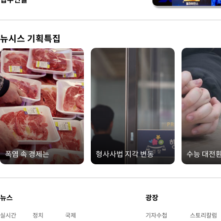
뉴시스 기획특집
폭염 속 경제는
형사사법 지각 변동
수능 대전
뉴스
광장
실시간
정치
국제
기자수첩
스토리칼럼