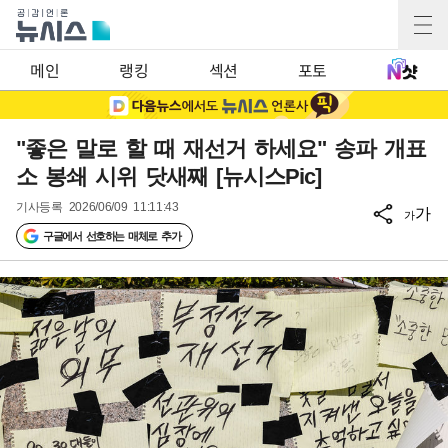
메인
랭킹
섹션
포토
"좋은 말로 할 때 재선거 하세요" 송파 개표
소 봉쇄 시위 닷새째 [뉴시스Pic]
기사등록
2026/06/09 11:11:43
가
가
구글에서 선호하는 매체로 추가