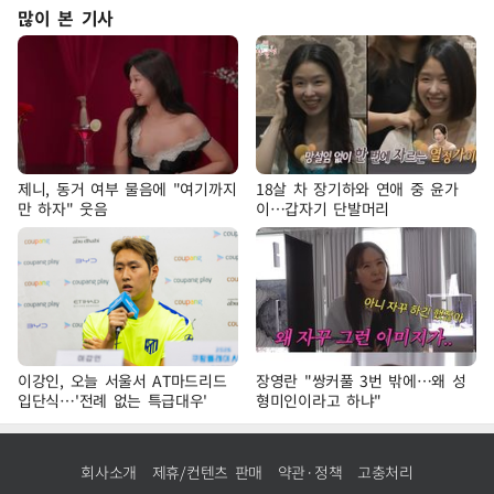
많이 본 기사
제니, 동거 여부 물음에 "여기까지
18살 차 장기하와 연애 중 윤가
만 하자" 웃음
이…갑자기 단발머리
이강인, 오늘 서울서 AT마드리드
장영란 "쌍커풀 3번 밖에…왜 성
입단식…'전례 없는 특급대우'
형미인이라고 하냐"
회사소개
제휴/컨텐츠 판매
약관·정책
고충처리