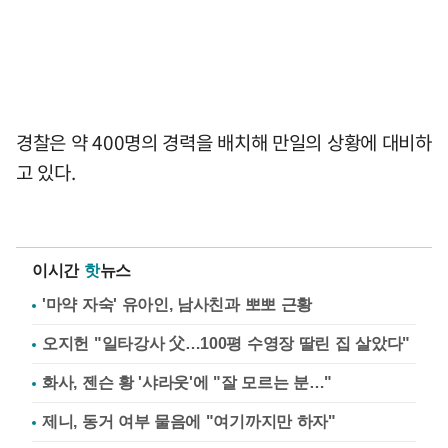
경찰은 약 400명의 경력을 배치해 만일의 상황에 대비하
고 있다.
이시간
핫
뉴스
'마약 자숙' 유아인, 남사친과 뽀뽀 근황
오지헌 "일타강사 父…100평 수영장 딸린 집 살았다"
화사, 젠슨 황 '샤라웃'에 "잘 모르는 분…"
제니, 동거 여부 물음에 "여기까지만 하자"