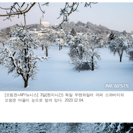
[오핑겐=AP/뉴시스] 3일(현지시간) 독일 우텐와일러 어퍼 스와비이의
오핑겐 마을이 눈으로 덮여 있다. 2023.12.04.