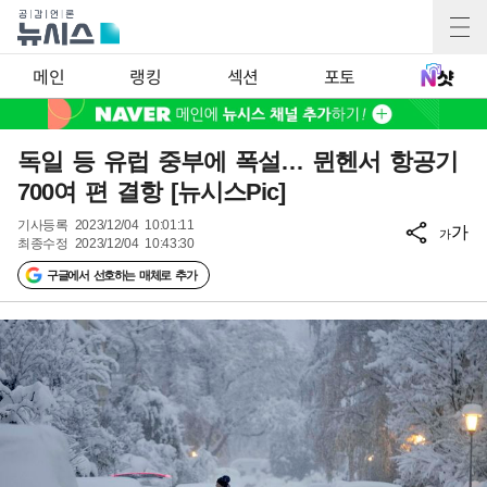
메인
랭킹
섹션
포토
독일 등 유럽 중부에 폭설… 뮌헨서 항공기
700여 편 결항 [뉴시스Pic]
기사등록
2023/12/04 10:01:11
가
가
최종수정
2023/12/04 10:43:30
구글에서 선호하는 매체로 추가