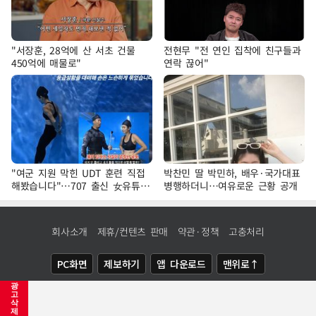
"서장훈, 28억에 산 서초 건물
전현무 "전 연인 집착에 친구들과
450억에 매물로"
연락 끊어"
"여군 지원 막힌 UDT 훈련 직접
박찬민 딸 박민하, 배우·국가대표
해봤습니다"…707 출신 女유튜버
병행하더니…여유로운 근황 공개
'완벽 소화'
회사소개
제휴/컨텐츠 판매
약관·정책
고충처리
PC화면
제보하기
앱 다운로드
맨위로↑
광
COPYRIGHTⓒ
NEWSIS
ALL RIGHTS RESERVED.
고
삭
제