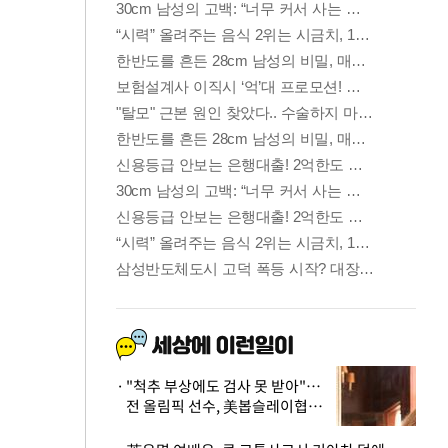
"척추 부상에도 검사 못 받아"…
전 올림픽 선수, 美봅슬레이협회
상대 소송