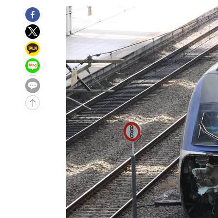
씨]
1시간 전 >
축구협회 "압수수색·성접대 논란 사과…쇄신의 기회로 삼겠
1시간 전 >
[속보]'압수수색·성접대 논란' 축구협회 "실망과 걱정 안겨드
4시간 전 >
'최고 37도' 폭염 지속…강원동해안 최대 150㎜ 비
6시간 전 >
[속보]뉴욕증시 상승 마감…S&P 0.6% 나스닥 1.3%↑
-27565초 전 >
[속보]與최고위원 제주·인천 순회경선…박선원·최민희
한민수·김용 순
-27518초 전 >
[속보]김민석, 與 전대 당원투표 누적 득표율 45.42%로 
청래 44.56%
-26800초 전 >
[속보]與 대표 경선 제주·인천 당원투표…金 47.75%·
42.08%·宋 10.17%
-26334초 전 >
이강인 "아틀레티코 이적 기뻐…등번호 7번 의미보단 팀 
것"
-26269초 전 >
[속보]與 당대표 경선, 제주·인천 권리당원 투표 김민석 
-20043초 전 >
낮 최고 35도 '무더위'…동해안 시간당 30㎜ '강한 비'[
-19313초 전 >
[속보]이강인 "감독님이 원하는 마음 느꼈고, 많은 트로피
틀레티코 이적"
-19095초 전 >
수도권 40도 육박 '펄펄'…동해안 일부 지역엔 호의주의
-18064초 전 >
온열질환 사망자 3명 늘어…누적 환자 3000명 돌파
-12009초 전 >
강릉에 시간당 81.4㎜ 물폭탄…도로 잠기고 담벼락 붕괴
-8116초 전 >
백운산서 80년근 천종산삼 9뿌리 발견…감정가 1.3억원
-5826초 전 >
선재도서 해루질 나섰다 실종 60대, 닷새 만에 숨진 채 발견