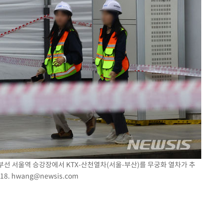
 경부선 서울역 승강장에서 KTX-산천열차(서울-부산)를 무궁화 열차가 추
18.
hwang@newsis.com