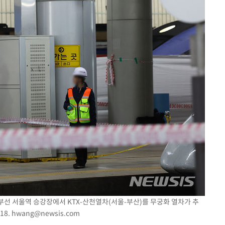
 경부선 서울역 승강장에서 KTX-산천열차(서울-부산)를 무궁화 열차가 추
18.
hwang@newsis.com