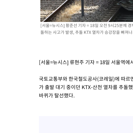
-3360초 전 >
남자 농구, 나고야 아시안게임서 '홈팀' 일본과 한일전
-2736초 전 >
여수 오동도 해상서 모터보트 전복…1명 사망·1명 실종
17분 전 >
극한폭염 한풀 꺾이지만…'낮 최고 35도' 무더위, 열대야 계속
[서울=뉴시스] 황준선 기자 = 18일 오전 9시25분께
씨]
돌하는 사고가 발생, 추돌 KTX 열차가 승강장을 빠져나가고
1시간 전 >
축구협회 "압수수색·성접대 논란 사과…쇄신의 기회로 삼겠
1시간 전 >
[속보]'압수수색·성접대 논란' 축구협회 "실망과 걱정 안겨드
4시간 전 >
'최고 37도' 폭염 지속…강원동해안 최대 150㎜ 비
6시간 전 >
[속보]뉴욕증시 상승 마감…S&P 0.6% 나스닥 1.3%↑
[서울=뉴시스] 류현주 기자 = 18일 서울역
국토교통부와 한국철도공사(코레일)에 따르면
가 출발 대기 중이던 KTX-산천 열차를 추돌
바퀴가 탈선했다.