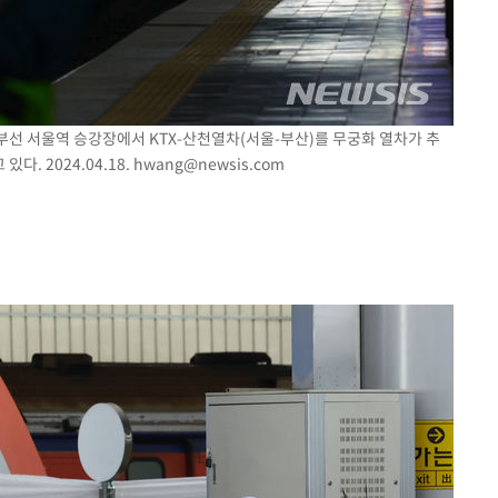
 경부선 서울역 승강장에서 KTX-산천열차(서울-부산)를 무궁화 열차가 추
. 2024.04.18.
hwang@newsis.com