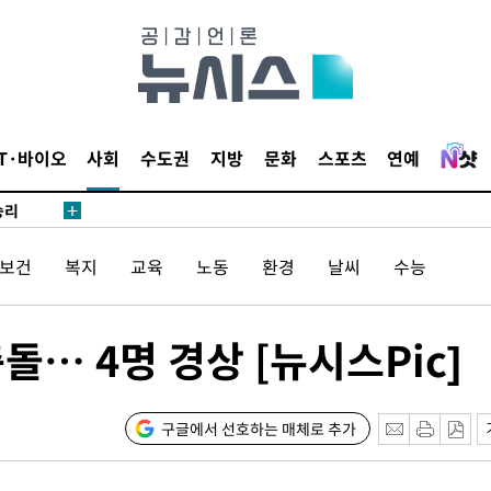
·서미화·
1위… 정
鄭
위해 뛸
IT·바이오
사회
수도권
지방
문화
스포츠
연예
승리
내일날씨]
 원해 아
/보건
복지
교육
노동
환경
날씨
수능
보
돌… 4명 경상 [뉴시스Pic]
구글에서 선호하는 매체로 추가
[다음주 날