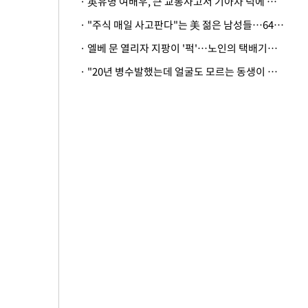
· 英유명 여배우, 큰 교통사고서 기아차 덕에 살았다
· "주식 매일 사고판다"는 美 젊은 남성들…64%가 "나는 인생의 패배자“
· 엘베 문 열리자 지팡이 '퍽'…노인의 택배기사 폭행 이유
· "20년 병수발했는데 얼굴도 모르는 동생이 유산 절반을"…배다른 형제 상속권 있을까