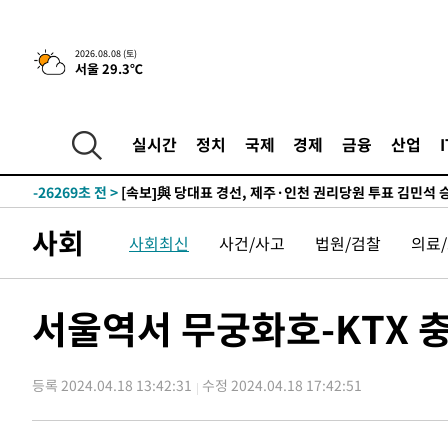
6시간 전 >
[속보]뉴욕증시 상승 마감…S&P 0.6% 나스닥 1.3%↑
-27565초 전 >
[속보]與최고위원 제주·인천 순회경선…박선원·최민희
2026.08.08 (토)
서울 29.3℃
한민수·김용 순
-27518초 전 >
[속보]김민석, 與 전대 당원투표 누적 득표율 45.42%로 
청래 44.56%
-26800초 전 >
[속보]與 대표 경선 제주·인천 당원투표…金 47.75%·
42.08%·宋 10.17%
-26334초 전 >
이강인 "아틀레티코 이적 기뻐…등번호 7번 의미보단 팀 
실시간
정치
국제
경제
금융
산업
것"
-26269초 전 >
[속보]與 당대표 경선, 제주·인천 권리당원 투표 김민석 
-20043초 전 >
낮 최고 35도 '무더위'…동해안 시간당 30㎜ '강한 비'[
-19313초 전 >
[속보]이강인 "감독님이 원하는 마음 느꼈고, 많은 트로피
사회
사회최신
사건/사고
법원/검찰
의료
틀레티코 이적"
-19095초 전 >
수도권 40도 육박 '펄펄'…동해안 일부 지역엔 호의주의
-18064초 전 >
온열질환 사망자 3명 늘어…누적 환자 3000명 돌파
-12009초 전 >
강릉에 시간당 81.4㎜ 물폭탄…도로 잠기고 담벼락 붕괴
서울역서 무궁화호-KTX 충
-8116초 전 >
백운산서 80년근 천종산삼 9뿌리 발견…감정가 1.3억원
-5826초 전 >
선재도서 해루질 나섰다 실종 60대, 닷새 만에 숨진 채 발견
등록 2024.04.18 13:42:31
수정 2024.04.18 17:42:51
-3360초 전 >
남자 농구, 나고야 아시안게임서 '홈팀' 일본과 한일전
-2736초 전 >
여수 오동도 해상서 모터보트 전복…1명 사망·1명 실종
17분 전 >
극한폭염 한풀 꺾이지만…'낮 최고 35도' 무더위, 열대야 계속