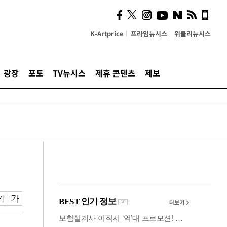
사이 해답 찾았죠"…알을
깨고 나온 '초자아'
K-Artprice
프라임뉴시스
위클리뉴시스
광장
포토
TV뉴시스
제휴 콘텐츠
제보