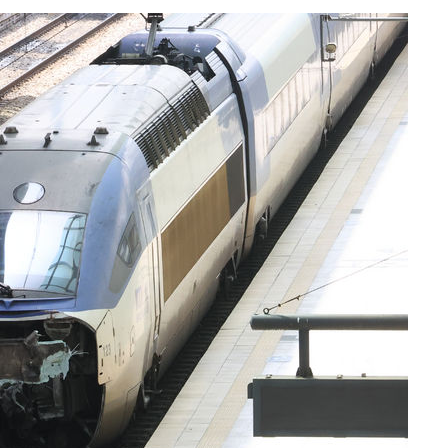
다"
려 죄송"
·서미화·
1위… 정
鄭
위해 뛸
승리
내일날씨]
 원해 아
보