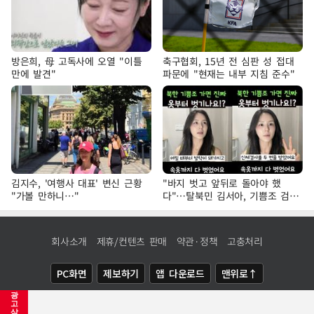
방은희, 母 고독사에 오열 "이틀
축구협회, 15년 전 심판 성 접대
만에 발견"
파문에 "현재는 내부 지침 준수"
김지수, '여행사 대표' 변신 근황
"바지 벗고 앞뒤로 돌아야 했
"가볼 만하니…"
다"…탈북민 김서아, 기쁨조 검사
수치심 회상
회사소개
제휴/컨텐츠 판매
약관·정책
고충처리
PC화면
제보하기
앱 다운로드
맨위로↑
광
COPYRIGHTⓒ
NEWSIS
ALL RIGHTS RESERVED.
고
삭