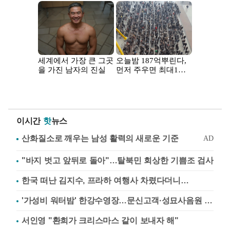
이시간
핫
뉴스
"바지 벗고 앞뒤로 돌아"…탈북민 회상한 기쁨조 검사
한국 떠난 김지수, 프라하 여행사 차렸다더니…
'가성비 워터밤' 한강수영장…문신고객·성묘사음원 민원
서인영 "환희가 크리스마스 같이 보내자 해"