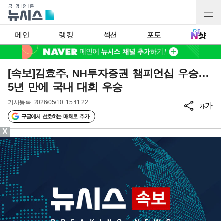
메인
랭킹
섹션
포토
[속보]김효주, NH투자증권 챔피언십 우승…
5년 만에 국내 대회 우승
기사등록
2026/05/10 15:41:22
가
가
구글에서 선호하는 매체로 추가
X