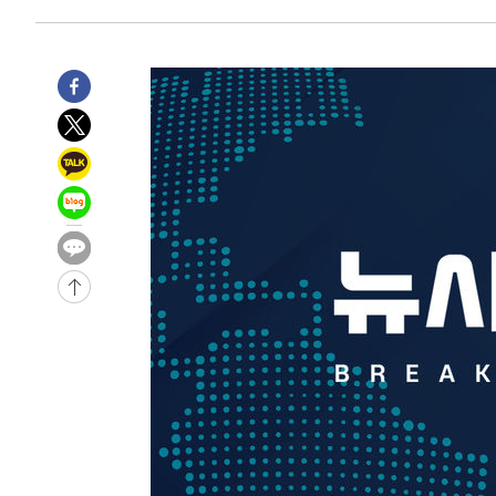
-32189초 전 >
[속보]이강인 "감독님이 원하는 마음 느꼈고, 많은 트로피
틀레티코 이적"
-31971초 전 >
수도권 40도 육박 '펄펄'…동해안 일부 지역엔 호의주의
-30940초 전 >
온열질환 사망자 3명 늘어…누적 환자 3000명 돌파
-24885초 전 >
강릉에 시간당 81.4㎜ 물폭탄…도로 잠기고 담벼락 붕괴
-20992초 전 >
백운산서 80년근 천종산삼 9뿌리 발견…감정가 1.3억원
-18702초 전 >
선재도서 해루질 나섰다 실종 60대, 닷새 만에 숨진 채 발
-16236초 전 >
남자 농구, 나고야 아시안게임서 '홈팀' 일본과 한일전
-15612초 전 >
여수 오동도 해상서 모터보트 전복…1명 사망·1명 실종
-11839초 전 >
극한폭염 한풀 꺾이지만…'낮 최고 35도' 무더위, 열대야
주 날씨]
-8857초 전 >
축구협회 "압수수색·성접대 논란 사과…쇄신의 기회로 삼
-7374초 전 >
[속보]'압수수색·성접대 논란' 축구협회 "실망과 걱정 안
송"
1시간 전 >
'최고 37도' 폭염 지속…강원동해안 최대 150㎜ 비
3시간 전 >
[속보]뉴욕증시 상승 마감…S&P 0.6% 나스닥 1.3%↑