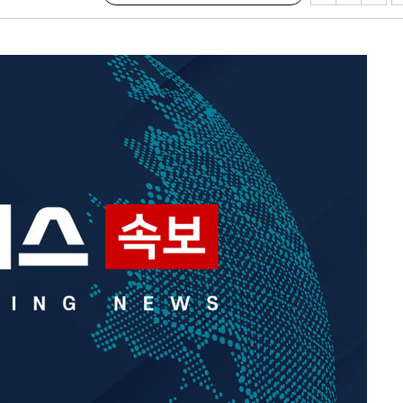
 원해 아
보
견
 계속[다음
겠다"
겨드려 죄