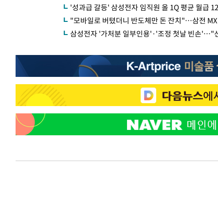
'성과급 갈등' 삼성전자 임직원 올 1Q 평균 월급 1
"모바일로 버텼더니 반도체만 돈 잔치"…삼전 MX
삼성전자 '가처분 일부인용'·'조정 첫날 빈손'…"