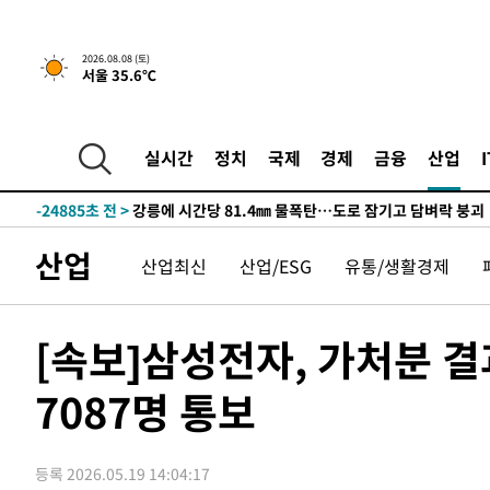
2026.08.08 (토)
서울 35.6℃
3시간 전 >
[속보]뉴욕증시 상승 마감…S&P 0.6% 나스닥 1.3%↑
-32189초 전 >
[속보]이강인 "감독님이 원하는 마음 느꼈고, 많은 트로피
틀레티코 이적"
-31971초 전 >
수도권 40도 육박 '펄펄'…동해안 일부 지역엔 호의주의
실시간
정치
국제
경제
금융
산업
-30940초 전 >
온열질환 사망자 3명 늘어…누적 환자 3000명 돌파
-24885초 전 >
강릉에 시간당 81.4㎜ 물폭탄…도로 잠기고 담벼락 붕괴
-20992초 전 >
백운산서 80년근 천종산삼 9뿌리 발견…감정가 1.3억원
산업
산업최신
산업/ESG
유통/생활경제
-18702초 전 >
선재도서 해루질 나섰다 실종 60대, 닷새 만에 숨진 채 발
-16236초 전 >
남자 농구, 나고야 아시안게임서 '홈팀' 일본과 한일전
-15612초 전 >
여수 오동도 해상서 모터보트 전복…1명 사망·1명 실종
[속보]삼성전자, 가처분 결
-11839초 전 >
극한폭염 한풀 꺾이지만…'낮 최고 35도' 무더위, 열대야
주 날씨]
7087명 통보
-8857초 전 >
축구협회 "압수수색·성접대 논란 사과…쇄신의 기회로 삼
-7374초 전 >
[속보]'압수수색·성접대 논란' 축구협회 "실망과 걱정 안
송"
1시간 전 >
'최고 37도' 폭염 지속…강원동해안 최대 150㎜ 비
등록 2026.05.19 14:04:17
3시간 전 >
[속보]뉴욕증시 상승 마감…S&P 0.6% 나스닥 1.3%↑