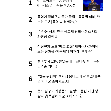
휴머노이드부터 AI공장까
1
1
주일
지…제조업 바꾸는 M.AX 성
과
 노무현·문재인 철
폭염에 장바구니 물가 들썩…품목별 희비, 변
2
2
수는 고온[폭염 속 경제는①]
승환·니퍼트가 콕
'마라톤 심의' 앞둔 국고채 담합…최소 8조
3
3
과징금 갈림길
0개 구단, 훈련·휴
삼성전자 노조 '따로 교섭' 채비…SK하이닉
4
4
 안전 최우선"
스는 성과급·임금체계 이견에 '안갯속'
까지…제조업 바꾸는
설비투자 13% 늘었는데 국산비중 줄어…수
5
5
입의존 역대급
초췌한 근황…충주시
"밖은 위험해" 백화점 붐비고 배달 늘었다[폭
6
6
염이 바꾼 소비지도①]
…품목별 희비, 변
옷도 침구도 화장품도 '쿨링'…몸집 커진 냉
7
7
①]
감시장[폭염이 바꾼 소비지도②]