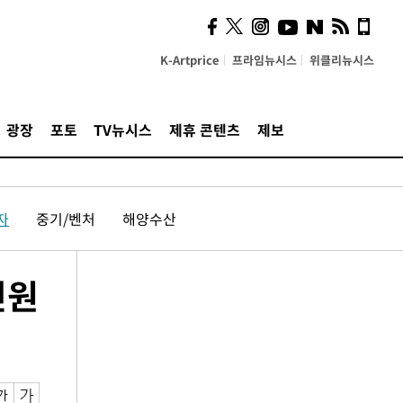
K-Artprice
프라임뉴시스
위클리뉴시스
광장
포토
TV뉴시스
제휴 콘텐츠
제보
자
중기/벤처
해양수산
인원