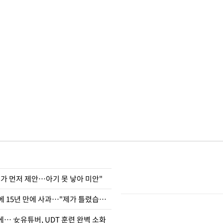
내가 먼저 제안…아기 못 낳아 미안"
표창원, 남규리에 15년 만에 사과…"제가 틀렸습니다"
… 女유튜버, UDT 훈련 완벽 소화