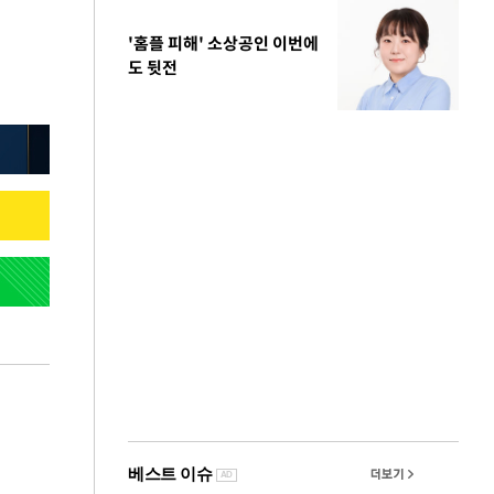
'홈플 피해' 소상공인 이번에
도 뒷전