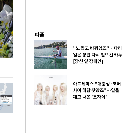
피플
"노 잡고 바뀌었죠"…다리
잃은 청년 다시 일으킨 카누
[당신 옆 장애인]
이번주 국회에는 무슨 일이? [뉴시스국회토pic]
청와대 일주일
아르테미스 "대중성·코어
사이 해답 찾았죠"…알을
깨고 나온 '초자아'