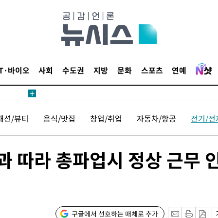
 원해 아
보
IT·바이오
사회
수도권
지방
문화
스포츠
연예
패션/뷰티
음식/맛집
창업/취업
자동차/항공
전기/전
견
과 따라 총파업시 정상 근무 
 계속[다음
겠다"
겨드려 죄
구글에서 선호하는 매체로 추가