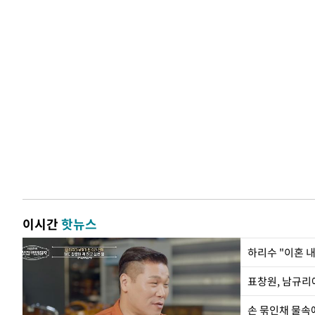
이시간
핫뉴스
하리수 "이혼 
손 묶인채 물속에