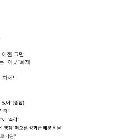
 있어"(종합)
타격"
에 '촉각'
교섭 쟁점' 떠오른 성과급 배분 비율
로 낙관"