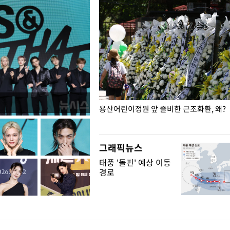
일주일
용산어린이정원 앞 즐비한 근조화환, 왜?
그래픽뉴스
태풍 '돌핀' 예상 이동
경로