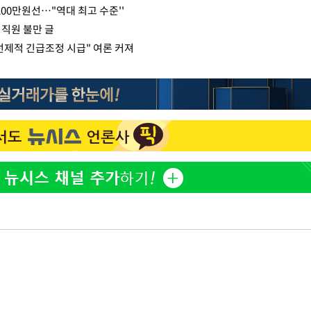
200만원선…"역대 최고 수준''
 직원 불만 글
선제적 긴급조정 시급" 여론 커져