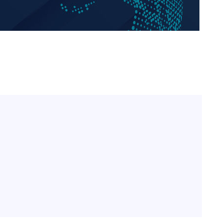
"창 3개 띄워도 답답함 없
1
네"…'폴드8 울트라', 일
써보니
오세훈 "용산공원 아파트,
2
학 뒤집는 것"
김도영·곽빈·안현민…오
3
집은 차기 메이저리거
'폭염 휴식기' 프로야구 1
4
식 병행…"야외 훈련 해도
휴머노이드부터 AI공장
5
M.AX 성과
'리센느 논란' 김선태, 
6
장 "다시 돌아올 생각?"
폭염에 장바구니 물가 들썩
7
수는 고온[폭염 속 경제는