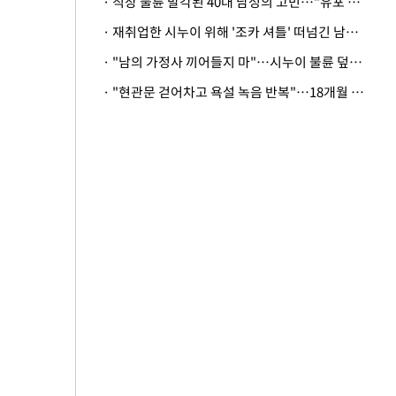
· 직장 불륜 발각된 40대 남성의 고민…"유포 동료 명예훼손·협박죄 고소 가능할까"
· 재취업한 시누이 위해 '조카 셔틀' 떠넘긴 남편…아내 "난 못한다"
· "남의 가정사 끼어들지 마"…시누이 불륜 덮으려는 남편에 억울한 아내
· "현관문 걷어차고 욕설 녹음 반복"…18개월 아기 키우는 집 뒤흔든 '앞집의 비극'