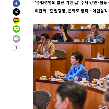
'준법경영의 발전 위한 길' 주제 강연·활동
7시간 전 >
내일까지 39도 '펄펄'…기상청 "태풍 지나며 폭염 잠시 꺾인
이찬희 "준법경영, 문화로 정착…이인삼각 
-11448초 전 >
'월드컵 탈락 후폭풍' 축구협회…11시간 걸린 초유의 압
합)
-10884초 전 >
[속보] 뉴욕증시, 혼조 출발…나스닥 0.3%↓, 다우 0.1
-9677초 전 >
축구협회, 15년 전 심판 성 접대 파문에 "현재는 내부 지침
-8362초 전 >
경찰, '홍명보는 2순위' 결론냈던 스포츠윤리센터도 압수
1시간 전 >
[속보]합참 "北 발사체는 단거리탄도미사일…감시·경계태세
1시간 전 >
日방위성, 北이 동해로 쏜 발사체는 탄도미사일 가능성
2시간 전 >
[속보] SKT, 에이닷 서비스 장애 발생…"원인 파악 중"
2시간 전 >
[속보]합참 "북, 동해상으로 미상 발사체 발사"
2시간 전 >
'낮 최고 39도' 불볕더위…한밤 열대야도 계속[내일날씨]
2시간 전 >
[속보]7~9일 프로야구 3연전도 폭염 취소…11일 재개
2시간 전 >
"韓 외환시장 개입 관측 배경엔 美의 대한국 무역적자 있어"
2시간 전 >
'월드컵 탈락 후폭풍' 축구협회…초유의 압수수색에 '충격·당
2시간 전 >
서울 낮 37.9도, 올여름 최고치 경신…영등포 순간 '40도'
2시간 전 >
[속보]종합특검, 대검 추가 압수수색…내란 중요임무종사 혐
3시간 전 >
[속보]코스닥, 800p 회복…0.26% 오른 801.67 마감