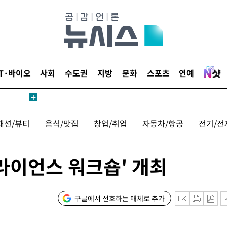
수색
 강화"
IT·바이오
사회
수도권
지방
문화
스포츠
연예
패션/뷰티
음식/맛집
창업/취업
자동차/항공
전기/전
황'
의
라이언스 워크숍' 개최
구글에서 선호하는 매체로 추가
 격파