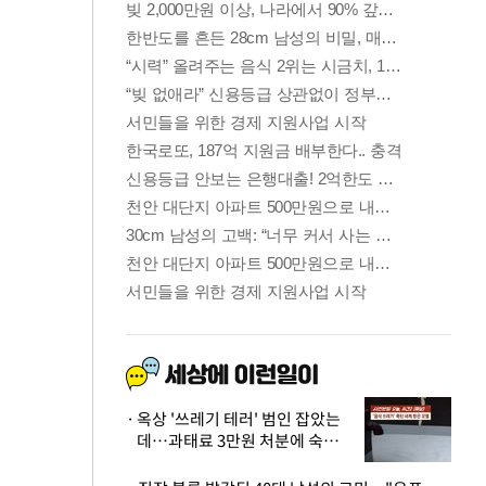
옥상 '쓰레기 테러' 범인 잡았는
데…과태료 3만원 처분에 숙박업
주 허탈