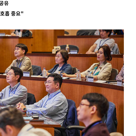
 공유
다"
호흡 중요"
수수색(종
4%↑
 준수"
수색
 강화"
황'
의