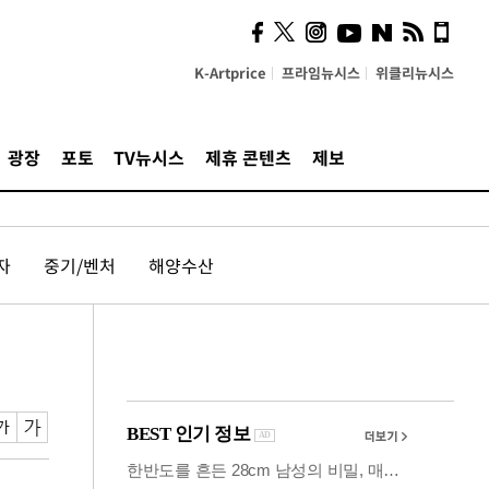
의견, 국토부·LH에 충실히
전달할 것"
K-Artprice
프라임뉴시스
위클리뉴시스
광장
포토
TV뉴시스
제휴 콘텐츠
제보
자
중기/벤처
해양수산