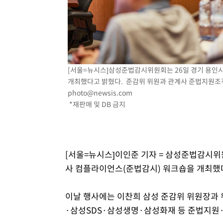
3시간 전 >
[속보]코스피, 301.88포인트(4.58%) 내린 6296.38 마감
3시간 전 >
[속보]원·달러 환율, 0.7원 내린 1423.8원 마감
4시간 전 >
"여기 떨어졌다"…다누리, 스페이스X 로켓 달 충돌 흔적 포착
5시간 전 >
손흥민, 5경기 연속골 실패…LAFC는 승부차기 끝 과달라하라
7시간 전 >
내일까지 39도 '펄펄'…기상청 "태풍 지나며 폭염 잠시 꺾인
[서울=뉴시스]삼성준법감시위원회는 26일 경기 용인
개최했다고 밝혔다. 준감위 위원과 관계사 준법지원조직
photo@newsis.com
*재판매 및 DB 금지
[서울=뉴시스]이인준 기자 = 삼성준법감시위
사 컴플라이언스(준법감시) 워크숍을 개최했
이날 행사에는 이찬희 삼성 준감위 위원장과 
·삼성SDS·삼성생명·삼성화재 등 준법지원·