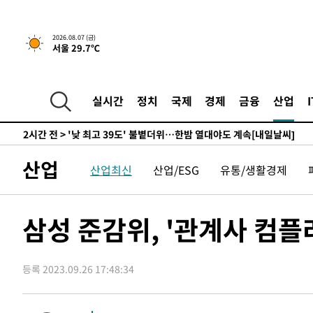
-8342초 전 >
경찰, '홍명보는 2순위' 결론냈던 스포츠윤리센터도 압수
1시간 전 >
[속보]합참 "北 발사체는 단거리탄도미사일…감시·경계태세
2026.08.07 (금)
서울 29.7℃
1시간 전 >
日방위성, 北이 동해로 쏜 발사체는 탄도미사일 가능성
2시간 전 >
[속보] SKT, 에이닷 서비스 장애 발생…"원인 파악 중"
2시간 전 >
[속보]합참 "북, 동해상으로 미상 발사체 발사"
실시간
정치
국제
경제
금융
산업
2시간 전 >
'낮 최고 39도' 불볕더위…한밤 열대야도 계속[내일날씨]
2시간 전 >
[속보]7~9일 프로야구 3연전도 폭염 취소…11일 재개
2시간 전 >
"韓 외환시장 개입 관측 배경엔 美의 대한국 무역적자 있어"
산업
산업최신
산업/ESG
유통/생활경제
2시간 전 >
'월드컵 탈락 후폭풍' 축구협회…초유의 압수수색에 '충격·당
2시간 전 >
서울 낮 37.9도, 올여름 최고치 경신…영등포 순간 '40도'
2시간 전 >
[속보]종합특검, 대검 추가 압수수색…내란 중요임무종사 혐
삼성 준감위, '관계사 컴플
3시간 전 >
[속보]코스닥, 800p 회복…0.26% 오른 801.67 마감
3시간 전 >
[속보]코스피, 301.88포인트(4.58%) 내린 6296.38 마감
등록 2023.09.26 17:48:34
3시간 전 >
[속보]원·달러 환율, 0.7원 내린 1423.8원 마감
4시간 전 >
"여기 떨어졌다"…다누리, 스페이스X 로켓 달 충돌 흔적 포착
5시간 전 >
손흥민, 5경기 연속골 실패…LAFC는 승부차기 끝 과달라하라