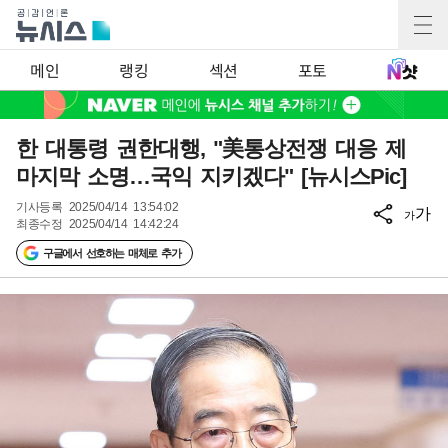
메인
랭킹
섹션
포토
한 대통령 권한대행, "美통상전쟁 대응 제
마지막 소명…국익 지키겠다" [뉴시스Pic]
기사등록
2025/04/14 13:54:02
가
가
최종수정
2025/04/14 14:42:24
구글에서 선호하는 매체로 추가