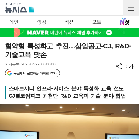
메인
랭킹
섹션
포토
협약형 특성화고 추진…삼일공고-CJ, R&D·
기술교육 맞손
기사등록
2025/04/29 06:00:00
가
가
구글에서 선호하는 매체로 추가
스마트시티 인프라·서비스 분야 특성화 교육 선도
CJ블로썸파크 최첨단 R&D 교육과 기술 분야 협업