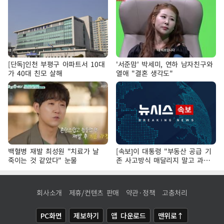
[단독]인천 부평구 아파트서 10대
'서준맘' 박세미, 연하 남자친구와
가 40대 친모 살해
열애 "결혼 생각도"
백혈병 재발 최성원 "치료가 날
[속보]이 대통령 "부동산 공급 기
죽이는 것 같았다" 눈물
존 사고방식 매달리지 말고 과감
히 실천"
회사소개
제휴/컨텐츠 판매
약관·정책
고충처리
PC화면
제보하기
앱 다운로드
맨위로↑