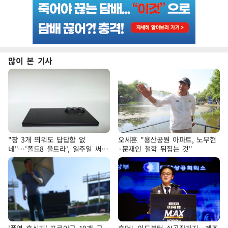
많이 본 기사
"창 3개 띄워도 답답함 없
오세훈 "용산공원 아파트, 노무현
네"…'폴드8 울트라', 일주일 써보
·문재인 철학 뒤집는 것"
니