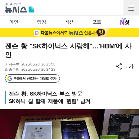
메인
랭킹
섹션
포토
젠슨 황 "SK하이닉스 사랑해"…'HBM'에 사
인
기사등록
2025/05/20 20:25:56
가
가
최종수정
2025/05/20 20:34:23
구글에서 선호하는 매체로 추가
젠슨 황, SK하이닉스 부스 방문
SK하닉 칩 탑재 제품에 '원팀' 남겨