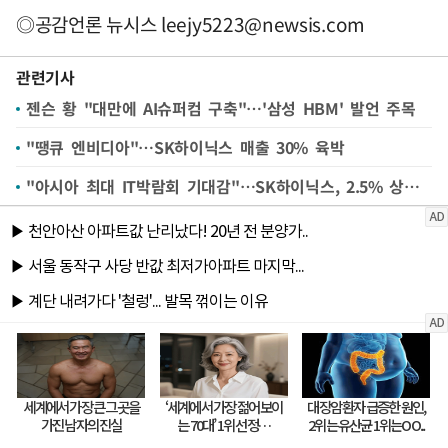
◎공감언론 뉴시스
leejy5223@newsis.com
관련기사
젠슨 황 "대만에 AI슈퍼컴 구축"…'삼성 HBM' 발언 주목
"땡큐 엔비디아"…SK하이닉스 매출 30% 육박
"아시아 최대 IT박람회 기대감"…SK하이닉스, 2.5% 상승 마감(종합)