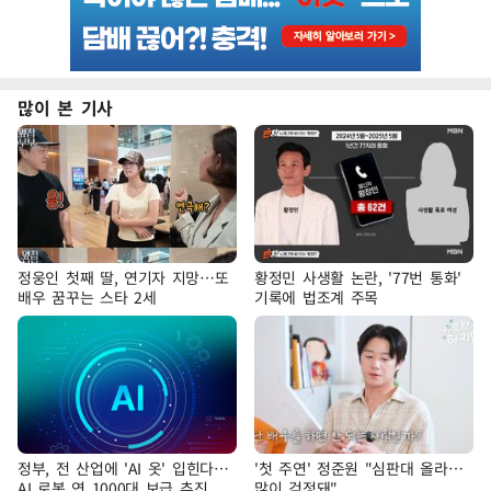
많이 본 기사
정웅인 첫째 딸, 연기자 지망…또
황정민 사생활 논란, '77번 통화'
배우 꿈꾸는 스타 2세
기록에 법조계 주목
정부, 전 산업에 'AI 옷' 입힌다…
'첫 주연' 정준원 "심판대 올라…
AI 로봇 연 1000대 보급 추진
많이 걱정돼"