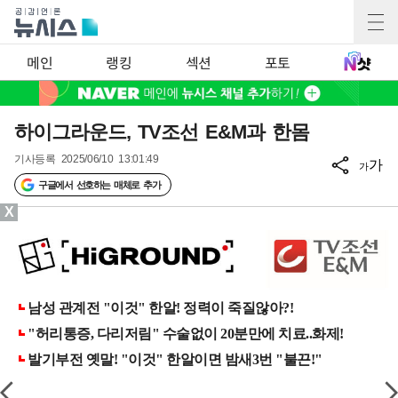
메인
랭킹
섹션
포토
하이그라운드, TV조선 E&M과 한몸
기사등록
2025/06/10 13:01:49
가
가
구글에서 선호하는 매체로 추가
X