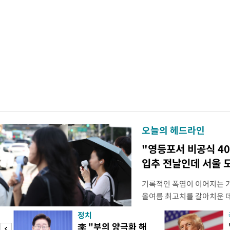
오늘의 헤드라인
"영등포서 비공식 4
입추 전날인데 서울 
기록적인 폭염이 이어지는 
올여름 최고치를 갈아치운 데
시15분 39.9도까지 치솟으
정치
청에 따르면 이날 오후 4시
李 "부의 양극화 해