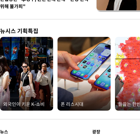
위해 불가피"
뉴시스 기획특집
외국인이 키운 K-소비
폰 리스시대
들끓는 한
뉴스
광장