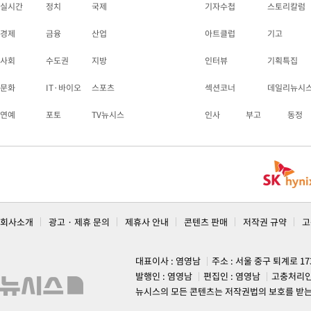
실시간
정치
국제
기자수첩
스토리칼럼
경제
금융
산업
아트클럽
기고
사회
수도권
지방
인터뷰
기획특집
문화
IT·바이오
스포츠
섹션코너
데일리뉴시
연예
포토
TV뉴시스
인사
부고
동정
회사소개
광고 · 제휴 문의
제휴사 안내
콘텐츠 판매
저작권 규약
고
대표이사 : 염영남
주소 : 서울 중구 퇴계로 1
발행인 : 염영남
편집인 : 염영남
고충처리인
뉴시스의 모든 콘텐츠는 저작권법의 보호를 받는 바, 무