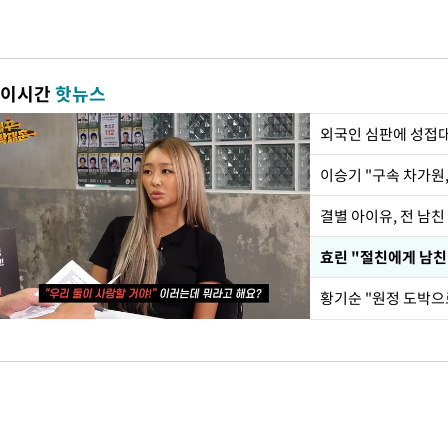
이시간
핫뉴스
외국인 심판에 성접
이승기 "구속 차가원,
결별 아이유, 전 남친
효린 "절친에게 남친
황기순 "원정 도박으