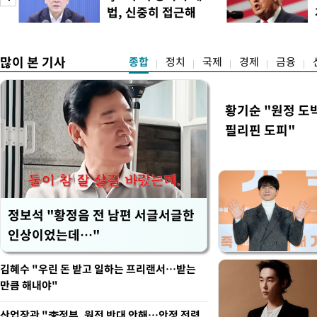
관측(ASOS) 기준 37.9도
법, 신중히 접근해
했다. 관측 이래 역대 5위에
이
야"
많이 본 기사
종합
정치
국제
경제
금융
황기순 "원정 도
필리핀 도피"
정보석 "황정음 전 남편 서글서글한
인상이었는데…"
김혜수 "우린 돈 받고 일하는 프리랜서…받는
만큼 해내야"
산업장관 "李정부, 원전 반대 안해…안정 전력