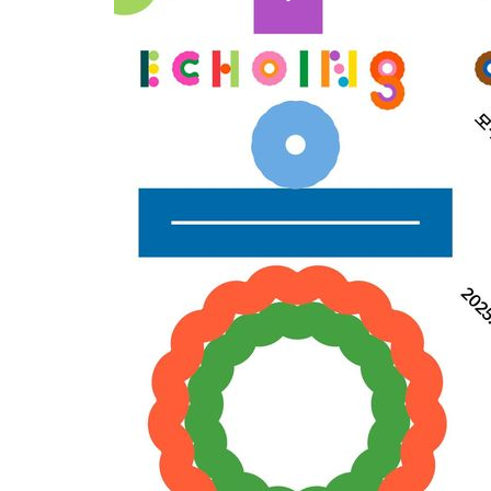
32분 전 >
내일까지 39도 '펄펄'…기상청 "태풍 지나며 폭염 잠시 꺾인다"
39분 전 >
트럼프, 한국계 진보 주지사 후보 맹공…"공산주의가 최대 위협"
39분 전 >
"美간섭에 합의 지연"…트럼프, '이란 호르무즈 통제권' 수용할까
1시간 전 >
[속보]산업장관 "李정부, 원전 반대 안해…안정 전력 위해 불가피"
1시간 전 >
[속보]경찰, '홍명보 선임 논란' 대한축구협회·축구회관 등 압수수