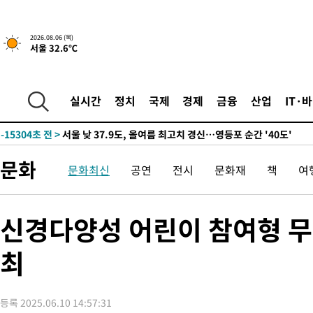
-16620초 전 >
[속보]합참 "북, 동해상으로 미상 발사체 발사"
-16016초 전 >
'낮 최고 39도' 불볕더위…한밤 열대야도 계속[내일날씨]
2026.08.06 (목)
서울 32.6℃
-15975초 전 >
[속보]7~9일 프로야구 3연전도 폭염 취소…11일 재개
-15637초 전 >
"韓 외환시장 개입 관측 배경엔 美의 대한국 무역적자 있어"
-15464초 전 >
'월드컵 탈락 후폭풍' 축구협회…초유의 압수수색에 '충격·당황
실시간
정치
국제
경제
금융
산업
IT·
-15304초 전 >
서울 낮 37.9도, 올여름 최고치 경신…영등포 순간 '40도'
-14866초 전 >
[속보]종합특검, 대검 추가 압수수색…내란 중요임무종사 혐의
-10961초 전 >
[속보]코스닥, 800p 회복…0.26% 오른 801.67 마감
문화
문화최신
공연
전시
문화재
책
여
-10891초 전 >
[속보]코스피, 301.88포인트(4.58%) 내린 6296.38 마감
-10756초 전 >
[속보]원·달러 환율, 0.7원 내린 1423.8원 마감
-8355초 전 >
"여기 떨어졌다"…다누리, 스페이스X 로켓 달 충돌 흔적 포착
신경다양성 어린이 참여형 무
-5400초 전 >
손흥민, 5경기 연속골 실패…LAFC는 승부차기 끝 과달라하라 
최
33분 전 >
내일까지 39도 '펄펄'…기상청 "태풍 지나며 폭염 잠시 꺾인다"
39분 전 >
트럼프, 한국계 진보 주지사 후보 맹공…"공산주의가 최대 위협"
39분 전 >
"美간섭에 합의 지연"…트럼프, '이란 호르무즈 통제권' 수용할까
등록 2025.06.10 14:57:31
1시간 전 >
[속보]산업장관 "李정부, 원전 반대 안해…안정 전력 위해 불가피"