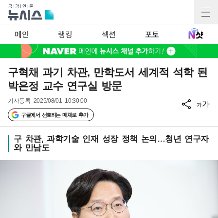
메인
랭킹
섹션
포토
구혁채 과기 차관, 만학도서 세계적 석학 된
박은정 교수 연구실 방문
기사등록
2025/08/01 10:30:00
가
가
구글에서 선호하는 매체로 추가
구 차관, 과학기술 인재 성장 정책 논의…청년 연구자
와 만남도