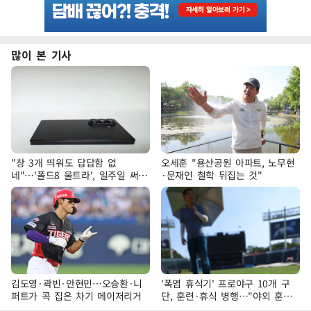
많이 본 기사
"창 3개 띄워도 답답함 없
오세훈 "용산공원 아파트, 노무현
네"…'폴드8 울트라', 일주일 써보
·문재인 철학 뒤집는 것"
니
김도영·곽빈·안현민…오승환·니
'폭염 휴식기' 프로야구 10개 구
퍼트가 콕 집은 차기 메이저리거
단, 훈련·휴식 병행…"야외 훈련
해도 안전 최우선"