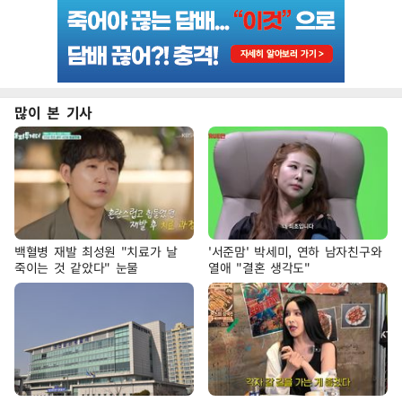
많이 본 기사
백혈병 재발 최성원 "치료가 날
'서준맘' 박세미, 연하 남자친구와
죽이는 것 같았다" 눈물
열애 "결혼 생각도"