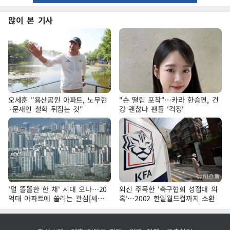
많이 본 기사
오세훈 "용산공원 아파트, 노무현
"손 떨림 포착"…카라 한승연, 건
·문재인 철학 뒤집는 것"
강 괜찮나 팬들 '걱정'
'덜 똘똘한 한 채' 시대 오나…20
외신 주목한 '축구협회 성접대 의
억대 아파트에 쏠리는 관심[세제
혹'…2002 한일월드컵까지 소환
개편, 그 이후②]