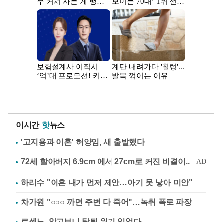
이시간
핫
뉴스
'고지용과 이혼' 허양임, 새 출발했다
하리수 "이혼 내가 먼저 제안…아기 못 낳아 미안"
차가원 "○○○ 까면 주변 다 죽어"…녹취 폭로 파장
르센느, 알고보니 탈퇴 위기 있었다