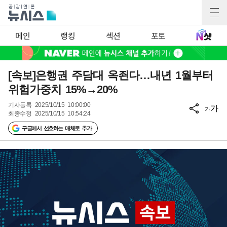
메인
랭킹
섹션
포토
[속보]은행권 주담대 옥죈다…내년 1월부터
위험가중치 15%→20%
기사등록
2025/10/15 10:00:00
가
가
최종수정
2025/10/15 10:54:24
구글에서 선호하는 매체로 추가