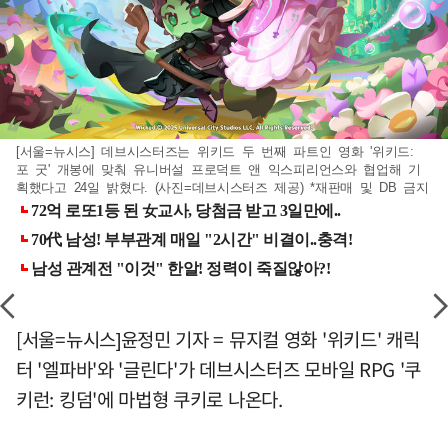
[서울=뉴시스] 데브시스터즈는 위키드 두 번째 파트인 영화 '위키드:
포 굿' 개봉에 맞춰 유니버설 프로덕트 앤 익스피리언스와 협업해 기
획했다고 24일 밝혔다. (사진=데브시스터즈 제공) *재판매 및 DB 금지
[서울=뉴시스]윤정민 기자 = 뮤지컬 영화 '위키드' 캐릭
터 '엘파바'와 '글린다'가 데브시스터즈 모바일 RPG '쿠
키런: 킹덤'에 마법형 쿠키로 나온다.