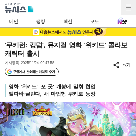
메인
랭킹
섹션
포토
'쿠키런: 킹덤', 뮤지컬 영화 '위키드' 콜라보
캐릭터 출시
기사등록
2025/11/24 09:47:58
가
가
구글에서 선호하는 매체로 추가
영화 '위키드: 포 굿' 개봉에 맞춰 협업
엘파바·글린다, 새 마법형 쿠키로 등장