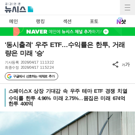
메인
랭킹
섹션
포토
'동시출격' 우주 ETF…수익률은 한투, 거래
량은 미래 '승'
기사등록
2026/04/17 11:13:22
가
가
최종수정
2026/04/17 11:52:24
구글에서 선호하는 매체로 추가
스페이스X 상장 기대감 속 우주 테마 ETF 경쟁 치열
수익률 한투 4.96% 미래 2.75%…몸집은 미래 674억
한투 400억