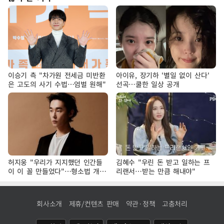
이승기 측 "차가원 전세금 미반환
아이유, 장기하 '별일 없이 산다'
은 고도의 사기 수법…엄벌 원해"
선곡…쿨한 일상 공개
허지웅 "우리가 지지했던 인간들
김혜수 "우린 돈 받고 일하는 프
이 이 꼴 만들었다"…형소법 개정
리랜서…받는 만큼 해내야"
에 격한 반응
회사소개
제휴/컨텐츠 판매
약관·정책
고충처리