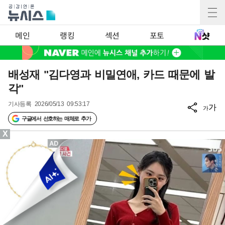
메인
랭킹
섹션
포토
배성재 "김다영과 비밀연애, 카드 때문에 발
각"
기사등록
2026/05/13 09:53:17
가
가
구글에서 선호하는 매체로 추가
X