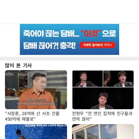
많이 본 기사
"서장훈, 28억에 산 서초 건물
전현무 "전 연인 집착에 친구들과
450억에 매물로"
연락 끊어"