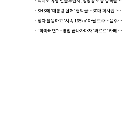
· 멕시코 유명 인플루언서, 생방송 도중 총격받아 사망
· SNS에 '대통령 살해' 협박글…30대 회사원 '불구속 송치'
· 정차 불응하고 '시속 165㎞' 아찔 도주…음주운전자 체포
· "하마터면"…영업 끝나자마자 '와르르' 카페 테라스 덮친 대리석 외벽