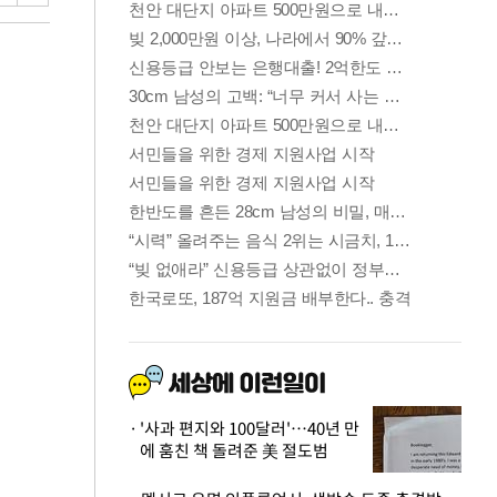
'사과 편지와 100달러'…40년 만
에 훔친 책 돌려준 美 절도범