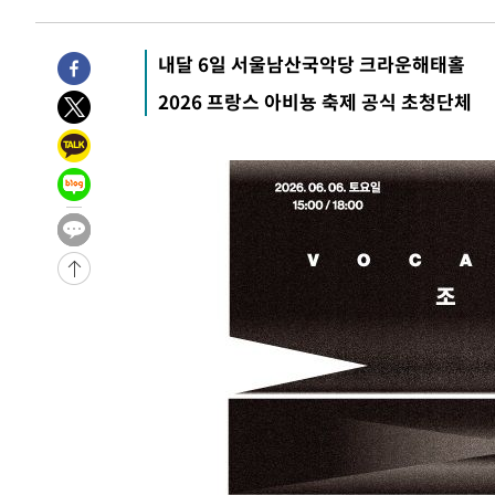
-14027초 전 >
"여기 떨어졌다"…다누리, 스페이스X 로켓 달 충돌 흔적
-11072초 전 >
손흥민, 5경기 연속골 실패…LAFC는 승부차기 끝 과달
내달 6일 서울남산국악당 크라운해태홀
-3673초 전 >
내일까지 39도 '펄펄'…기상청 "태풍 지나며 폭염 잠시 꺾
2026 프랑스 아비뇽 축제 공식 초청단체
-3310초 전 >
트럼프, 한국계 진보 주지사 후보 맹공…"공산주의가 최대
-3288초 전 >
"美간섭에 합의 지연"…트럼프, '이란 호르무즈 통제권' 
3분 전 >
[속보]산업장관 "李정부, 원전 반대 안해…안정 전력 위해 불가
24분 전 >
[속보]경찰, '홍명보 선임 논란' 대한축구협회·축구회관 등 
-24708초 전 >
[속보]합참 "北 발사체는 단거리탄도미사일…감시·경계
화"
-24456초 전 >
日방위성, 北이 동해로 쏜 발사체는 탄도미사일 가능성
-22886초 전 >
[속보] SKT, 에이닷 서비스 장애 발생…"원인 파악 중"
-22292초 전 >
[속보]합참 "북, 동해상으로 미상 발사체 발사"
-21688초 전 >
'낮 최고 39도' 불볕더위…한밤 열대야도 계속[내일날씨]
-21647초 전 >
[속보]7~9일 프로야구 3연전도 폭염 취소…11일 재개
-21309초 전 >
"韓 외환시장 개입 관측 배경엔 美의 대한국 무역적자 있
-21136초 전 >
'월드컵 탈락 후폭풍' 축구협회…초유의 압수수색에 '충격
-20976초 전 >
서울 낮 37.9도, 올여름 최고치 경신…영등포 순간 '40도