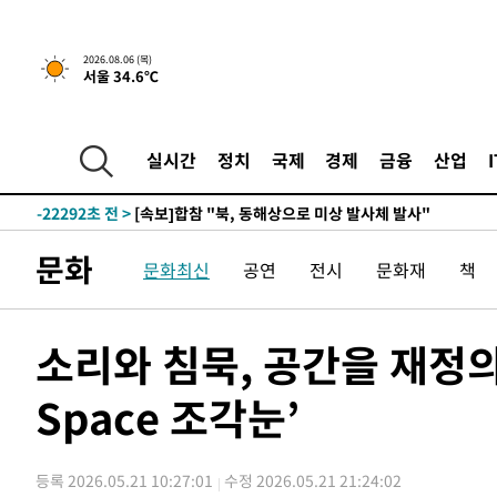
2026.08.06 (목)
서울 34.6℃
24분 전 >
[속보]경찰, '홍명보 선임 논란' 대한축구협회·축구회관 등 
-24708초 전 >
[속보]합참 "北 발사체는 단거리탄도미사일…감시·경계
화"
-24456초 전 >
日방위성, 北이 동해로 쏜 발사체는 탄도미사일 가능성
실시간
정치
국제
경제
금융
산업
-22886초 전 >
[속보] SKT, 에이닷 서비스 장애 발생…"원인 파악 중"
-22292초 전 >
[속보]합참 "북, 동해상으로 미상 발사체 발사"
-21688초 전 >
'낮 최고 39도' 불볕더위…한밤 열대야도 계속[내일날씨]
문화
문화최신
공연
전시
문화재
책
-21647초 전 >
[속보]7~9일 프로야구 3연전도 폭염 취소…11일 재개
-21309초 전 >
"韓 외환시장 개입 관측 배경엔 美의 대한국 무역적자 있
-21136초 전 >
'월드컵 탈락 후폭풍' 축구협회…초유의 압수수색에 '충격
소리와 침묵, 공간을 재정의
-20976초 전 >
서울 낮 37.9도, 올여름 최고치 경신…영등포 순간 '40도
Space 조각눈’
-20538초 전 >
[속보]종합특검, 대검 추가 압수수색…내란 중요임무종사
-16633초 전 >
[속보]코스닥, 800p 회복…0.26% 오른 801.67 마감
-16563초 전 >
[속보]코스피, 301.88포인트(4.58%) 내린 6296.38 마
등록 2026.05.21 10:27:01
수정 2026.05.21 21:24:02
-16428초 전 >
[속보]원·달러 환율, 0.7원 내린 1423.8원 마감