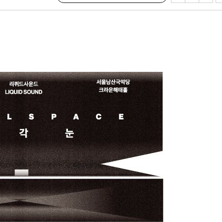
 포착
라하라 격파
인다"
 위협"
수용할까
피"
압수수색
태세 강
어"
·당황'
'