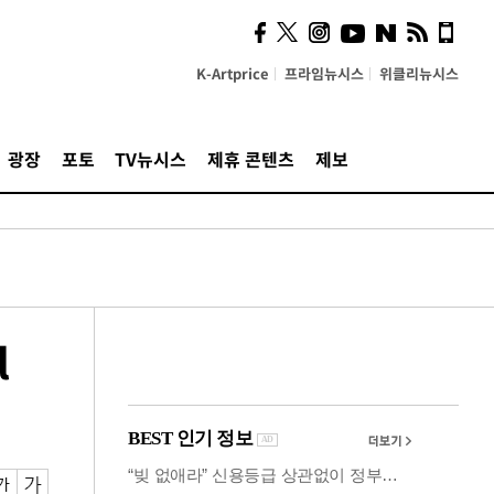
의견, 국토부·LH에 충실히
전달할 것"
K-Artprice
프라임뉴시스
위클리뉴시스
광장
포토
TV뉴시스
제휴 콘텐츠
제보
l