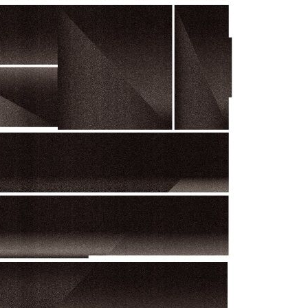
 혐의
감
 포착
라하라 격파
인다"
 위협"
수용할까
피"
압수수색