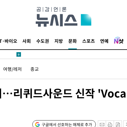
압수수색
태세 강
IT·바이오
사회
수도권
지방
문화
스포츠
연예
여행/레저
종교
어"
·당황'
…리퀴드사운드 신작 'Voca
'
 혐의
감
구글에서 선호하는 매체로 추가