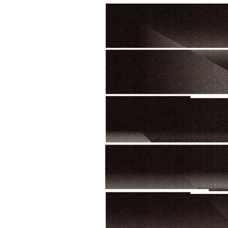
-20538초 전 >
[속보]종합특검, 대검 추가 압수수색…내란 중요임무종사
-16633초 전 >
[속보]코스닥, 800p 회복…0.26% 오른 801.67 마감
-16563초 전 >
[속보]코스피, 301.88포인트(4.58%) 내린 6296.38 마
-16428초 전 >
[속보]원·달러 환율, 0.7원 내린 1423.8원 마감
-14027초 전 >
"여기 떨어졌다"…다누리, 스페이스X 로켓 달 충돌 흔적
-11072초 전 >
손흥민, 5경기 연속골 실패…LAFC는 승부차기 끝 과달
-3673초 전 >
내일까지 39도 '펄펄'…기상청 "태풍 지나며 폭염 잠시 꺾
-3310초 전 >
트럼프, 한국계 진보 주지사 후보 맹공…"공산주의가 최대
-3288초 전 >
"美간섭에 합의 지연"…트럼프, '이란 호르무즈 통제권' 
3분 전 >
[속보]산업장관 "李정부, 원전 반대 안해…안정 전력 위해 불가
24분 전 >
[속보]경찰, '홍명보 선임 논란' 대한축구협회·축구회관 등 