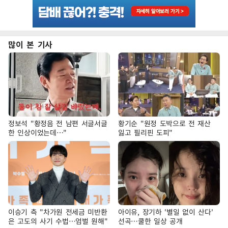
많이 본 기사
정보석 "황정음 전 남편 서글서글
황기순 "원정 도박으로 전 재산
한 인상이었는데…"
잃고 필리핀 도피"
이승기 측 "차가원 전세금 미반환
아이유, 장기하 '별일 없이 산다'
은 고도의 사기 수법…엄벌 원해"
선곡…쿨한 일상 공개