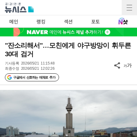
메인
랭킹
섹션
포토
"잔소리해서"…모친에게 야구방망이 휘두른
30대 검거
기사등록
2026/05/21 11:15:48
가
가
최종수정
2026/05/21 12:02:26
구글에서 선호하는 매체로 추가