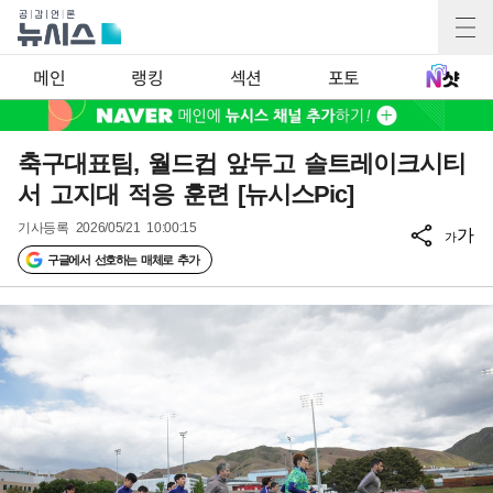
메인
랭킹
섹션
포토
축구대표팀, 월드컵 앞두고 솔트레이크시티
서 고지대 적응 훈련 [뉴시스Pic]
기사등록
2026/05/21 10:00:15
가
가
구글에서 선호하는 매체로 추가