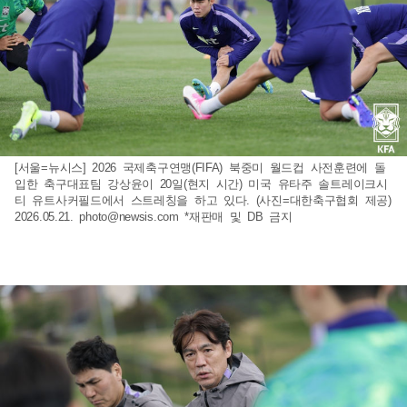
[서울=뉴시스] 2026 국제축구연맹(FIFA) 북중미 월드컵 사전훈련에 돌
입한 축구대표팀 강상윤이 20일(현지 시간) 미국 유타주 솔트레이크시
티 유트사커필드에서 스트레칭을 하고 있다. (사진=대한축구협회 제공)
2026.05.21.
photo@newsis.com
*재판매 및 DB 금지