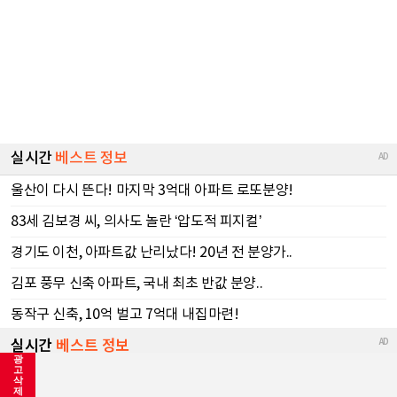
광
고
삭
제