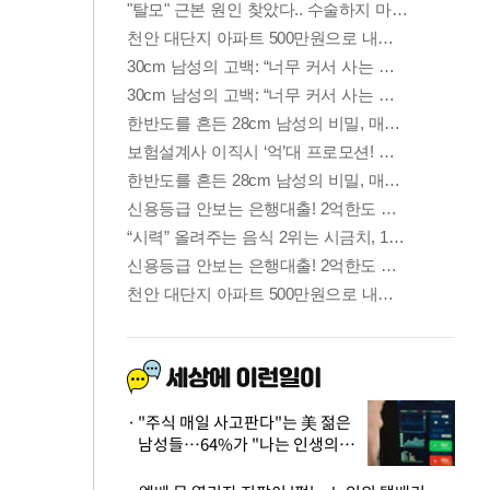
"주식 매일 사고판다"는 美 젊은
남성들…64%가 "나는 인생의
패배자“