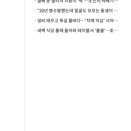
· 엘베 문 열리자 지팡이 '퍽'…노인의 택배기사 폭행 이유
· "20년 병수발했는데 얼굴도 모르는 동생이 유산 절반을"…배다른 형제 상속권 있을까
· 냄비 태우고 욕실 물바다…'치매 의심' 시어머니 검사 권유했다가 '날벼락'
· 새벽 식당 몰래 들어와 테이블서 '쿨쿨'…토사물 남기고 사라진 남성