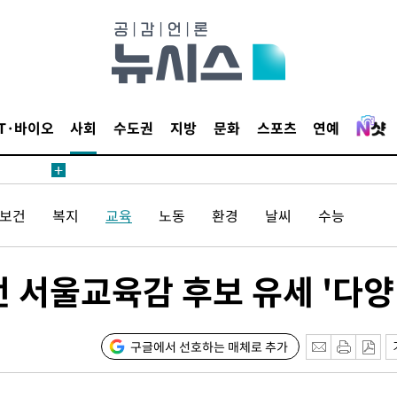
 계속[다음
삼겠다"
안겨드려 죄
IT·바이오
사회
수도권
지방
문화
스포츠
연예
/보건
복지
교육
노동
환경
날씨
수능
견
 서울교육감 후보 유세 '다양
 계속[다음
삼겠다"
안겨드려 죄
구글에서 선호하는 매체로 추가