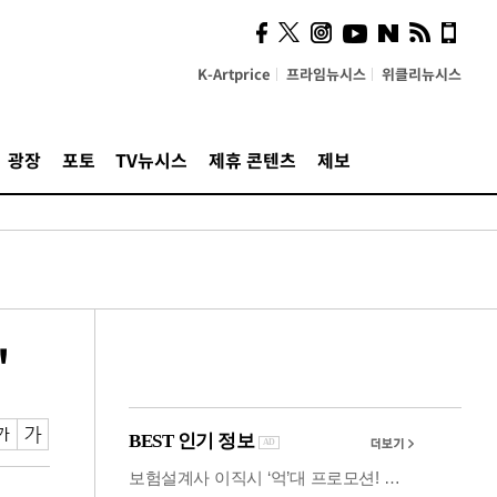
사이 해답 찾았죠"…알을
깨고 나온 '초자아'
K-Artprice
프라임뉴시스
위클리뉴시스
광장
포토
TV뉴시스
제휴 콘텐츠
제보
'