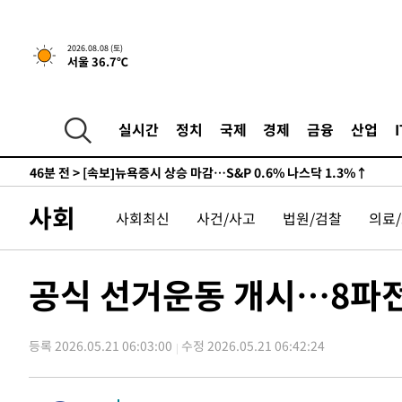
-24321초 전 >
남자 농구, 나고야 아시안게임서 '홈팀' 일본과 한일전
-23697초 전 >
여수 오동도 해상서 모터보트 전복…1명 사망·1명 실종
2026.08.08 (토)
서울 36.7℃
-19924초 전 >
극한폭염 한풀 꺾이지만…'낮 최고 35도' 무더위, 열대야
주 날씨]
-16942초 전 >
축구협회 "압수수색·성접대 논란 사과…쇄신의 기회로 
-15459초 전 >
[속보]'압수수색·성접대 논란' 축구협회 "실망과 걱정 
실시간
정치
국제
경제
금융
산업
송"
-4080초 전 >
'최고 37도' 폭염 지속…강원동해안 최대 150㎜ 비
46분 전 >
[속보]뉴욕증시 상승 마감…S&P 0.6% 나스닥 1.3%↑
-29097초 전 >
백운산서 80년근 천종산삼 9뿌리 발견…감정가 1.3억원
사회
사회최신
사건/사고
법원/검찰
의료
-26807초 전 >
선재도서 해루질 나섰다 실종 60대, 닷새 만에 숨진 채 발
-24341초 전 >
남자 농구, 나고야 아시안게임서 '홈팀' 일본과 한일전
-23717초 전 >
여수 오동도 해상서 모터보트 전복…1명 사망·1명 실종
공식 선거운동 개시…8파전
-19944초 전 >
극한폭염 한풀 꺾이지만…'낮 최고 35도' 무더위, 열대야
주 날씨]
-16962초 전 >
축구협회 "압수수색·성접대 논란 사과…쇄신의 기회로 
등록 2026.05.21 06:03:00
수정 2026.05.21 06:42:24
-15479초 전 >
[속보]'압수수색·성접대 논란' 축구협회 "실망과 걱정 
송"
-4100초 전 >
'최고 37도' 폭염 지속…강원동해안 최대 150㎜ 비
46분 전 >
[속보]뉴욕증시 상승 마감…S&P 0.6% 나스닥 1.3%↑