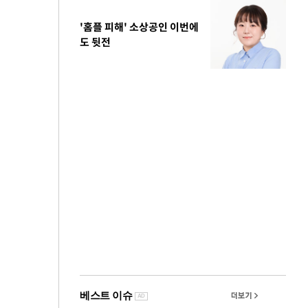
'홈플 피해' 소상공인 이번에
도 뒷전