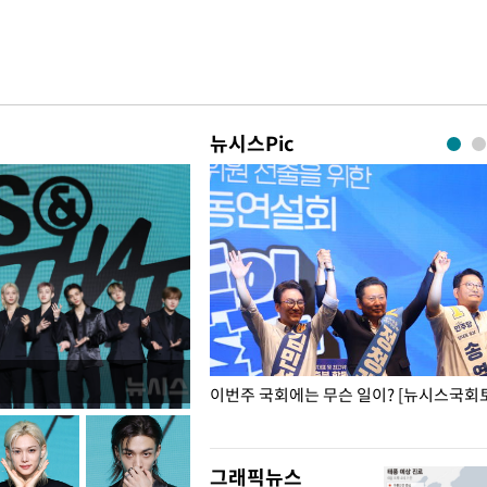
뉴시스Pic
폭력 피해자에 위로·사과…"국가
이번주 국회에는 무슨 일이? [뉴시스국회토
"
그래픽뉴스