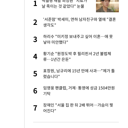
가
백혈병 재발 최성원 "치료가
1
1
날 죽이는 것 같았다" 눈물
자친구와 열애 "결혼
'서준맘' 박세미, 연하 남자친구와 열애 "결혼
2
2
생각도"
 10대가 40대 친
하리수 "미키정 보내주고 싶어 이혼…애 못
3
3
낳아 미안했다"
 공급 기존 사고방식
황기순 "원정도박 후 필리핀서 2년 불법체
4
4
"
류…1년간 은둔"
회의서 공급 논
표창원, 남규리에 15년 만에 사과…"제가 틀
5
5
달리지 말고 과감
렸습니다"
르기 방지법' 개편안
임영웅 팬클럽, 거제·통영에 성금 1504만원
6
6
기탁
고서 기아차 덕에
장재인 "서울 집 판 뒤 2배 뛰어…가슴이 찢
7
7
어진다"