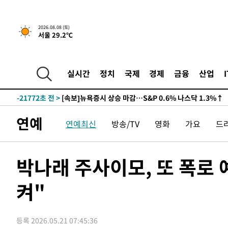
2026.08.08 (토)
서울 29.2℃
-21772초 전 >
[속보]뉴욕증시 상승 마감…S&P 0.6% 나스닥 1.3%↑
실시간
정치
국제
경제
금융
산업
-28646초 전 >
'최고 37도' 폭염 지속…강원동해안 최대 150㎜ 비
-21772초 전 >
[속보]뉴욕증시 상승 마감…S&P 0.6% 나스닥 1.3%↑
-28646초 전 >
'최고 37도' 폭염 지속…강원동해안 최대 150㎜ 비
연예
연예최신
방송/TV
영화
가요
드
-21772초 전 >
[속보]뉴욕증시 상승 마감…S&P 0.6% 나스닥 1.3%↑
박나래 주사이모, 또 폭로 
켜"
등록 2026.05.21 07:45:36