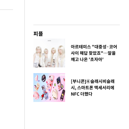
피플
아르테미스 "대중성·코어
사이 해답 찾았죠"…알을
깨고 나온 '초자아'
[부니콘]⑥슬래시비슬래
시, 스마트폰 액세서리에
NFC 더했다