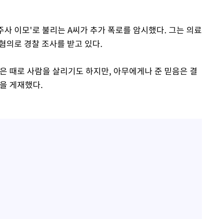
백혈병 재발 최성원 "치료
1
날 죽이는 것 같았다" 눈물
주사 이모'로 불리는 A씨가 추가 폭로를 암시했다. 그는 의료
'서준맘' 박세미, 연하 남
2
혐의로 경찰 조사를 받고 있다.
생각도"
[단독]인천 부평구 아파트서
3
음은 때로 사람을 살리기도 하지만, 아무에게나 준 믿음은 결
모 살해
을 게재했다.
[속보]이 대통령 "부동산
4
매달리지 말고 과감히 실천
이 대통령, 6시간 부동산 
5
의…"기존 사고 방식에 매
히 실천"(종합)
이 대통령, 'ISA·주가누
6
질타하며 재검토 지시
英유명 여배우, 큰 교통사
7
살았다