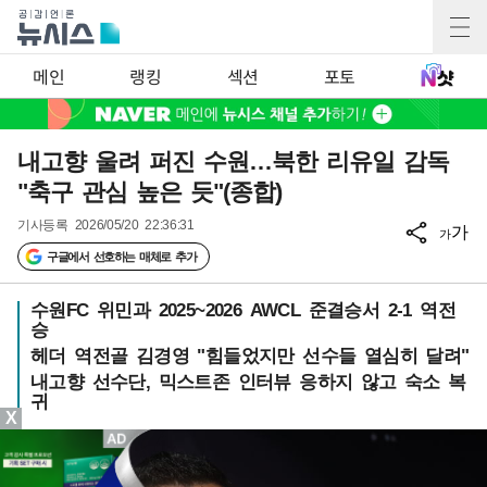
메인
랭킹
섹션
포토
내고향 울려 퍼진 수원…북한 리유일 감독
"축구 관심 높은 듯"(종합)
기사등록
2026/05/20 22:36:31
가
가
구글에서 선호하는 매체로 추가
수원FC 위민과 2025~2026 AWCL 준결승서 2-1 역전
승
헤더 역전골 김경영 "힘들었지만 선수들 열심히 달려"
내고향 선수단, 믹스트존 인터뷰 응하지 않고 숙소 복
귀
X