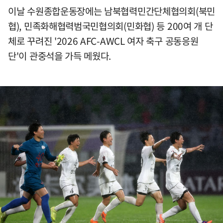
이날 수원종합운동장에는 남북협력민간단체협의회(북민
협), 민족화해협력범국민협의회(민화협) 등 200여 개 단
체로 꾸려진 '2026 AFC-AWCL 여자 축구 공동응원
단'이 관중석을 가득 메웠다.