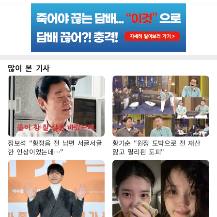
많이 본 기사
정보석 "황정음 전 남편 서글서글
황기순 "원정 도박으로 전 재산
한 인상이었는데…"
잃고 필리핀 도피"