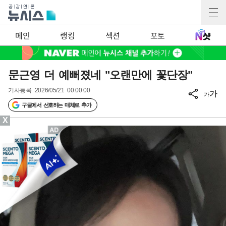
메인
랭킹
섹션
포토
문근영 더 예뻐졌네 "오랜만에 꽃단장"
기사등록
2026/05/21 00:00:00
가
가
구글에서 선호하는 매체로 추가
X