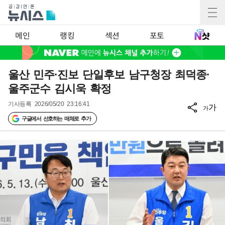
메인
랭킹
섹션
포토
울산 민주·진보 단일후보 남구청장 최덕종·
울주군수 김시욱 확정
기사등록
2026/05/20 23:16:41
가
가
구글에서 선호하는 매체로 추가