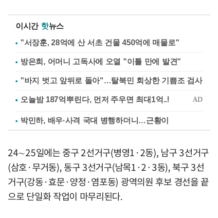
이시간
핫
뉴스
"서장훈, 28억에 산 서초 건물 450억에 매물로"
방은희, 어머니 고독사에 오열 "이틀 만에 발견"
"바지 벗고 앞뒤로 돌아"…탈북민 회상한 기쁨조 검사
박민하, 배우·사격 국대 병행하더니…근황이
24∼25일에는 중구 2선거구(병영1·2동), 남구 3선거구
(삼호·무거동), 동구 3선거구(남목1·2·3동), 북구 3선
거구(강동·효문·양정·염포동) 광역의원 후보 경선을 끝
으로 단일화 작업이 마무리된다.