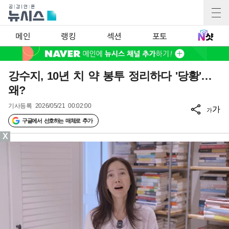
메인
랭킹
섹션
포토
강수지, 10년 치 약 봉투 정리하다 '당황'…
왜?
기사등록
2026/05/21 00:02:00
가
가
구글에서 선호하는 매체로 추가
X