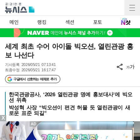
메인
랭킹
섹션
포토
세계 최초 수어 아이돌 빅오션, 열린관광 홍
보 나선다
기사등록
2026/05/21 07:13:41
가
가
최종수정
2026/05/21 16:17:47
구글에서 선호하는 매체로 추가
한국관광공사, ‘2026 열린관광 명예 홍보대사’에 빅오
션 위촉
박성혁 사장 “빅오션이 편견 허물 듯 열린관광이 새
로운 표준 되길”
X