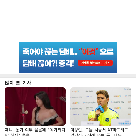
많이 본 기사
제니, 동거 여부 물음에 "여기까지
이강인, 오늘 서울서 AT마드리드
만 하자" 웃음
입단식…'전례 없는 특급대우'