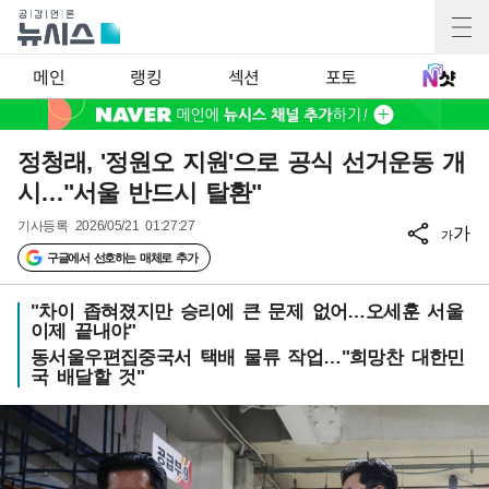
메인
랭킹
섹션
포토
정청래, '정원오 지원'으로 공식 선거운동 개
시…"서울 반드시 탈환"
기사등록
2026/05/21 01:27:27
가
가
구글에서 선호하는 매체로 추가
"차이 좁혀졌지만 승리에 큰 문제 없어…오세훈 서울
이제 끝내야"
동서울우편집중국서 택배 물류 작업…"희망찬 대한민
국 배달할 것"