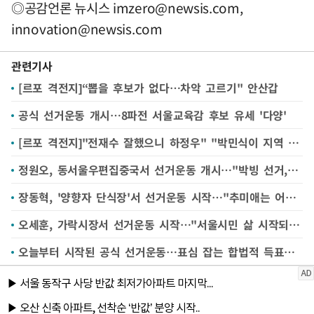
◎공감언론 뉴시스
imzero@newsis.com
,
innovation@newsis.com
관련기사
[르포 격전지]“뽑을 후보가 없다…차악 고르기" 안산갑
공식 선거운동 개시…8파전 서울교육감 후보 유세 '다양'
[르포 격전지]"전재수 잘했으니 하정우" "박민식이 지역 잘 알고 잘해" "한동훈같은 거물 놓쳐선 안돼"
정원오, 동서울우편집중국서 선거운동 개시…"박빙 선거, 매순간 절실하게"
장동혁, '양향자 단식장'서 선거운동 시작…"추미애는 어디에 숨었나"
오세훈, 가락시장서 선거운동 시작…"서울시민 삶 시작되는 공간"
오늘부터 시작된 공식 선거운동…표심 잡는 합법적 득표활동은?