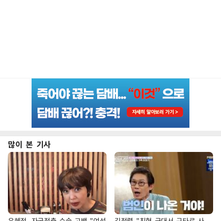
많이 본 기사
유혜정, 자궁적출 수술 고백 "여성
김정렬 "친형 군대서 구타로 사