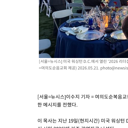
-13971초 전 >
[속보]규제합리화위원회 부위원장에 김태유 서울대 공대
병태 후임
-10329초 전 >
[속보]국힘 윤리위, '돌려차기 발언' 진종오·서범수 징계
-5654초 전 >
[속보] 7월 중국 수출 23.9%↑ 수입 27.5%↑…무역총액 
-2814초 전 >
[속보]'채상병 순직 책임' 임성근, 항소심도 징역 3년
-2680초 전 >
[속보]종합특검, '관저이전 봐주기 감사' 유병호 구속기소
12분 전 >
민주 콩고 에볼라환자 4천명 돌파, 4053명 발생 1850명 사망
[서울=뉴시스] 미국 워싱턴 D.C.에서 열린 '2026
=여의도순음교회 제공) 2026.05.21.
photo@newsi
[서울=뉴시스]이수지 기자 = 여의도순복음교
한 메시지를 전했다.
이 목사는 지난 19일(현지시간) 미국 워싱턴 