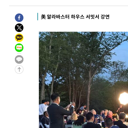
-2660초 전 >
[속보]종합특검, '관저이전 봐주기 감사' 유병호 구속기소
12분 전 >
민주 콩고 에볼라환자 4천명 돌파, 4053명 발생 1850명 사망
美 알라바스터 하우스 서밋서 강연
-27146초 전 >
"낮 기온 소폭 하락"…수도권 폭염중대경보, 폭염경보로
-27110초 전 >
[속보]이 대통령, '호우피해' 안동·의성 관할 4개 면 특
선포
-27073초 전 >
[단독]중수청 지원 검사들, 정원 초과 시 낮은 계급 임용
갈 수도
-25044초 전 >
낮 최고 37도 찜통더위…곳곳 소나기·강원 많은 비[내일
-23350초 전 >
SK하이닉스, 용인·청주 팹에 54조 투자…"AI 메모리 수
응"
-20206초 전 >
여자배구 이재영·이다영 자매, 아제르바이잔 투란VC 입
-19459초 전 >
외국인 심판 성 접대 7경기 들여다보니…한국 축구 '5승 2
-19193초 전 >
[속보]코스닥, 2.86포인트(0.36%) 내린 798.81마감
-19146초 전 >
[속보]코스피, 6200선 약보합…0.60% 내린 6258.77에
-19126초 전 >
[속보]원·달러 환율, 7.7원 내린 1416.1원 마감
-19015초 전 >
[속보] 노원서 40.1도 관측…서울, 2018년 이후 첫 40도
-16105초 전 >
[속보]종합특검, '계엄 수용공간 확보' 신용해 前교정본
-14978초 전 >
외신들도 주목한 韓축구 파문…"국민적 공분에 수사 재개
-14949초 전 >
11시간 압수수색에 성접대 파문까지…'쑥대밭' 된 축구