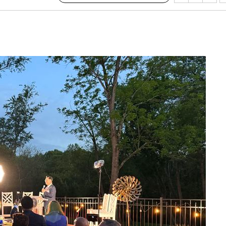
 하향
별재난지역
…희망지 못
날씨]
요 선제 대
단
무'
 마쳐
부장 기소
"
협회