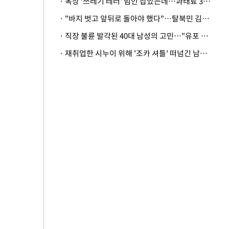
· 옥상 '쓰레기 테러' 범인 잡았는데…과태료 3만원 처분에 숙박업주 허탈
· "바지 벗고 앞뒤로 돌아야 했다"…탈북민 김서아, 기쁨조 검사 수치심 회상
· 직장 불륜 발각된 40대 남성의 고민…"유포 동료 명예훼손·협박죄 고소 가능할까"
· 재취업한 시누이 위해 '조카 셔틀' 떠넘긴 남편…아내 "난 못한다"