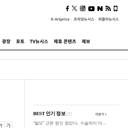
시, 스마트폰 액세서리에
NFC 더했다
K-Artprice
프라임뉴시스
위클리뉴시스
광장
포토
TV뉴시스
제휴 콘텐츠
제보