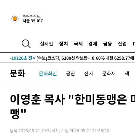
선포
-27053초 전 >
[단독]중수청 지원 검사들, 정원 초과 시 낮은 계급 임용
갈 수도
-25024초 전 >
낮 최고 37도 찜통더위…곳곳 소나기·강원 많은 비[내일
2026.08.07 (금)
서울 35.0℃
-23330초 전 >
SK하이닉스, 용인·청주 팹에 54조 투자…"AI 메모리 수
응"
-20186초 전 >
여자배구 이재영·이다영 자매, 아제르바이잔 투란VC 입
-19439초 전 >
외국인 심판 성 접대 7경기 들여다보니…한국 축구 '5승 2
실시간
정치
국제
경제
금융
산업
-19173초 전 >
[속보]코스닥, 2.86포인트(0.36%) 내린 798.81마감
-19126초 전 >
[속보]코스피, 6200선 약보합…0.60% 내린 6258.77에
-19106초 전 >
[속보]원·달러 환율, 7.7원 내린 1416.1원 마감
문화
문화최신
공연
전시
문화재
책
-18995초 전 >
[속보] 노원서 40.1도 관측…서울, 2018년 이후 첫 40도
-16085초 전 >
[속보]종합특검, '계엄 수용공간 확보' 신용해 前교정본
-14958초 전 >
외신들도 주목한 韓축구 파문…"국민적 공분에 수사 재개
이영훈 목사 "한미동맹은 
-14929초 전 >
11시간 압수수색에 성접대 파문까지…'쑥대밭' 된 축구
맹"
-13951초 전 >
[속보]규제합리화위원회 부위원장에 김태유 서울대 공대
병태 후임
-10309초 전 >
[속보]국힘 윤리위, '돌려차기 발언' 진종오·서범수 징계
-5634초 전 >
[속보] 7월 중국 수출 23.9%↑ 수입 27.5%↑…무역총액 
등록 2026.05.21 19:24:41
수정 2026.05.21 21:56:26
-2794초 전 >
[속보]'채상병 순직 책임' 임성근, 항소심도 징역 3년