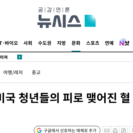
…희망지 못
날씨]
요 선제 대
단
무'
IT·바이오
사회
수도권
지방
문화
스포츠
연예
 마쳐
여행/레저
종교
부장 기소
"
미국 청년들의 피로 맺어진 혈
협회
 교수…이
 절차 개시
25.3%↑
구글에서 선호하는 매체로 추가