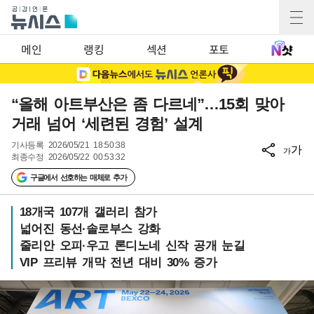
메인
랭킹
섹션
포토
“올해 아트부산은 좀 다르네”…15회 맞아
거래 넘어 ‘세련된 경험’ 설계
기사등록
2026/05/21 18:50:38
가
가
최종수정
2026/05/22 00:53:32
구글에서 선호하는 매체로 추가
18개국 107개 갤러리 참가
넓어진 동선·솔로부스 강화
줄리안 오피·우고 론디노네 신작 공개 눈길
VIP 프리뷰 개막 전년 대비 30% 증가