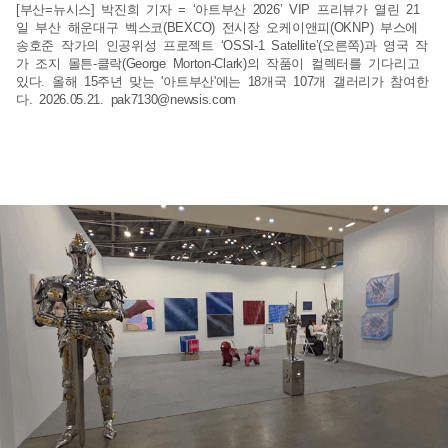
[부산=뉴시스] 박진희 기자 = ‘아트부산 2026’ VIP 프리뷰가 열린 21
일 부산 해운대구 벡스코(BEXCO) 전시장 오케이앤피(OKNP) 부스에
송호준 작가의 인공위성 프로젝트 ‘OSSI-1 Satellite’(오른쪽)과 영국 작
가 조지 몰튼-클락(George Morton-Clark)의 작품이 컬렉터를 기다리고
있다. 올해 15주년 맞는 '아트부산'에는 18개국 107개 갤러리가 참여한
다. 2026.05.21.
pak7130@newsis.com