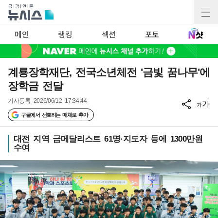
메인
랭킹
섹션
포토
계룡장학재단, 전국소년체전 '금빛 꿈나무'에
장학금 전달
기사등록
2026/06/12 17:34:44
가
가
구글에서 선호하는 매체로 추가
대전 지역 금메달리스트 61명·지도자 등에 1300만원
수여