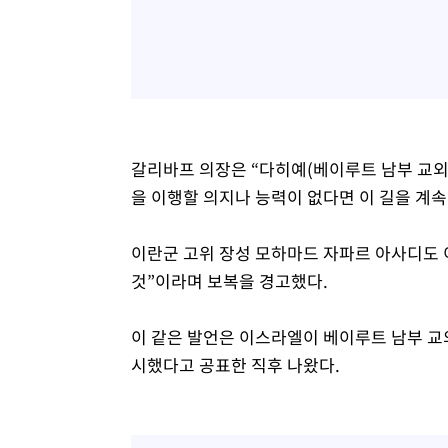
3시간 전 >
[속보]종합특검, '계엄 수용공간 확보' 신용해 前교정본부장 
3시간 전 >
외신들도 주목한 韓축구 파문…"국민적 공분에 수사 재개"
3시간 전 >
11시간 압수수색에 성접대 파문까지…'쑥대밭' 된 축구협회
3시간 전 >
[속보]규제합리화위원회 부위원장에 김태유 서울대 공대 교
후임
갈리바프 의장은 “다히예(베이루트 남부 교
을 이행할 의지나 능력이 없다면 이 길을 계속
이란군 고위 장성 모하마드 자파르 아사디도 
것”이라며 보복을 경고했다.
이 같은 발언은 이스라엘이 베이루트 남부 교
시했다고 공표한 직후 나왔다.