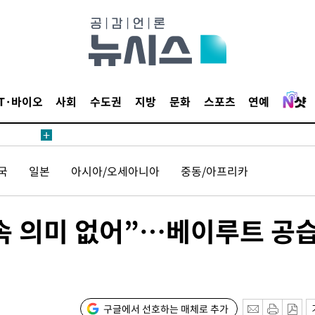
쪽 아웃바운
지역 선포
 못 갈 수
IT·바이오
사회
수도권
지방
문화
스포츠
연예
선제 대응"
국
일본
아시아/오세아니아
중동/아프리카
쳐
속 의미 없어”…베이루트 공
기소
구글에서 선호하는 매체로 추가
수…이병태