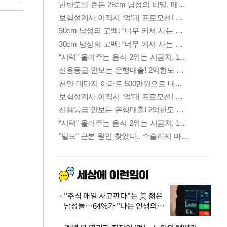
"주식 매일 사고판다"는 美 젊은
남성들…64%가 "나는 인생의
패배자“