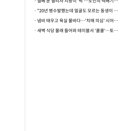
· 엘베 문 열리자 지팡이 '퍽'…노인의 택배기사 폭행 이유
· "20년 병수발했는데 얼굴도 모르는 동생이 유산 절반을"…배다른 형제 상속권 있을까
· 냄비 태우고 욕실 물바다…'치매 의심' 시어머니 검사 권유했다가 '날벼락'
· 새벽 식당 몰래 들어와 테이블서 '쿨쿨'…토사물 남기고 사라진 남성