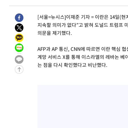
후임
-15807초 전 >
이강인, 폭염 속 AT마드리드 첫 훈련…80명 식사 대접까
-12946초 전 >
미 사업체 일자리, 7월에 2.3만개 순감하고 그 전 2개월 1
[서울=뉴시스]이재준 기자 = 이란은 14일(
하향수정 (2보)
-12394초 전 >
[속보] 미 사업체, 일자리 7월에 2.3만 개 줄어…실업률은
지속할 의미가 없다”고 밝혀 도널드 트럼프 
↓
-8257초 전 >
[속보]이 대통령 "부동산 공급 기존 사고방식 매달리지 말
의문을 제기했다.
실천"
-7342초 전 >
이란, "오만과 '중앙 단일 루트' 합의…북쪽 인바운드·남
드는 임시"
18분 전 >
"낮 기온 소폭 하락"…수도권 폭염중대경보, 폭염경보로 하향
AFP과 AP 통신, CNN에 따르면 이란 핵
18분 전 >
[속보]이 대통령, '호우피해' 안동·의성 관할 4개 면 특별재난
계망 서비스 X를 통해 이스라엘의 레바논 베
19분 전 >
[단독]중수청 지원 검사들, 정원 초과 시 낮은 계급 임용…희망지
는 점을 다시 확인했다고 비난했다.
도
53분 전 >
낮 최고 37도 찜통더위…곳곳 소나기·강원 많은 비[내일날씨]
1시간 전 >
SK하이닉스, 용인·청주 팹에 54조 투자…"AI 메모리 수요 
2시간 전 >
여자배구 이재영·이다영 자매, 아제르바이잔 투란VC 입단
2시간 전 >
외국인 심판 성 접대 7경기 들여다보니…한국 축구 '5승 2무'
2시간 전 >
[속보]코스닥, 2.86포인트(0.36%) 내린 798.81마감
2시간 전 >
[속보]코스피, 6200선 약보합…0.60% 내린 6258.77에 마
2시간 전 >
[속보]원·달러 환율, 7.7원 내린 1416.1원 마감
2시간 전 >
[속보] 노원서 40.1도 관측…서울, 2018년 이후 첫 40도