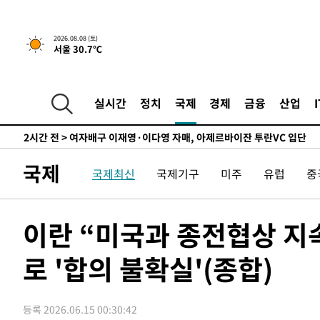
실천"
-7322초 전 >
이란, "오만과 '중앙 단일 루트' 합의…북쪽 인바운드·남
드는 임시"
18분 전 >
"낮 기온 소폭 하락"…수도권 폭염중대경보, 폭염경보로 하향
2026.08.08 (토)
서울 30.7℃
19분 전 >
[속보]이 대통령, '호우피해' 안동·의성 관할 4개 면 특별재난
19분 전 >
[단독]중수청 지원 검사들, 정원 초과 시 낮은 계급 임용…희망지
도
53분 전 >
낮 최고 37도 찜통더위…곳곳 소나기·강원 많은 비[내일날씨]
실시간
정치
국제
경제
금융
산업
1시간 전 >
SK하이닉스, 용인·청주 팹에 54조 투자…"AI 메모리 수요 
2시간 전 >
여자배구 이재영·이다영 자매, 아제르바이잔 투란VC 입단
2시간 전 >
외국인 심판 성 접대 7경기 들여다보니…한국 축구 '5승 2무'
국제
국제최신
국제기구
미주
유럽
중
2시간 전 >
[속보]코스닥, 2.86포인트(0.36%) 내린 798.81마감
2시간 전 >
[속보]코스피, 6200선 약보합…0.60% 내린 6258.77에 마
2시간 전 >
[속보]원·달러 환율, 7.7원 내린 1416.1원 마감
이란 “미국과 종전협상 지
2시간 전 >
[속보] 노원서 40.1도 관측…서울, 2018년 이후 첫 40도
로 '합의 불확실'(종합)
3시간 전 >
[속보]종합특검, '계엄 수용공간 확보' 신용해 前교정본부장 
3시간 전 >
외신들도 주목한 韓축구 파문…"국민적 공분에 수사 재개"
3시간 전 >
11시간 압수수색에 성접대 파문까지…'쑥대밭' 된 축구협회
등록 2026.06.15 00:30:42
3시간 전 >
[속보]규제합리화위원회 부위원장에 김태유 서울대 공대 교