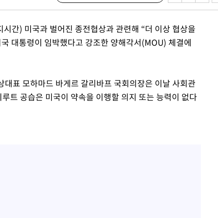
지(종합)
0.3만개
현지시간) 미국과 벌어진 종전협상과 관련해 “더 이상 협상을
 4.1%로
미국 대통령이 임박했다고 강조한 양해각서(MOU) 체결에
고 과감히
쪽 아웃바운
심 협상대표 모하마드 바게르 갈리바프 국회의장은 이날 사회관
지역 선포
이루트 공습은 미국이 약속을 이행할 의지 또는 능력이 없다
 못 갈 수
선제 대응"
쳐