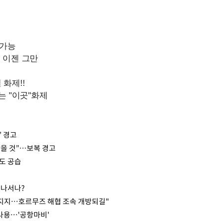
” 경고
않을 것”…보복 경고
도 공습
 나서나?
노력 지지…호르무즈 해협 조속 개방되길"
 사용…'공항마비'