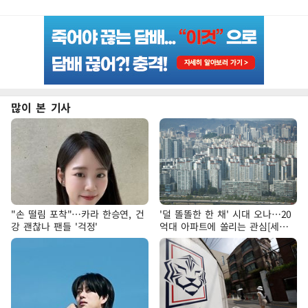
많이 본 기사
"손 떨림 포착"…카라 한승연, 건
'덜 똘똘한 한 채' 시대 오나…20
강 괜찮나 팬들 '걱정'
억대 아파트에 쏠리는 관심[세제
개편, 그 이후②]