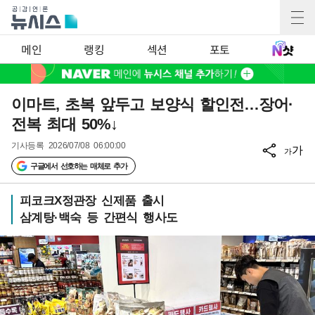
메인
랭킹
섹션
포토
이마트, 초복 앞두고 보양식 할인전…장어·
전복 최대 50%↓
기사등록
2026/07/08 06:00:00
가
가
구글에서 선호하는 매체로 추가
피코크X정관장 신제품 출시
삼계탕·백숙 등 간편식 행사도