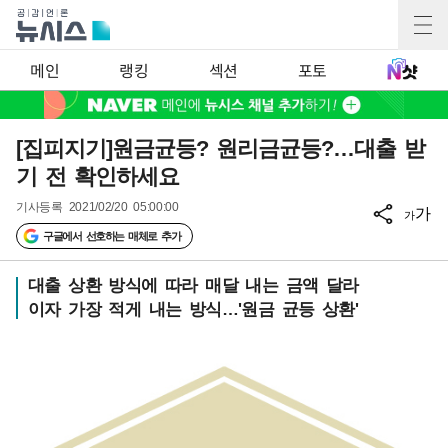
메인
랭킹
섹션
포토
[집피지기]원금균등? 원리금균등?…대출 받
기 전 확인하세요
기사등록
2021/02/20 05:00:00
가
가
구글에서 선호하는 매체로 추가
대출 상환 방식에 따라 매달 내는 금액 달라
이자 가장 적게 내는 방식…'원금 균등 상환'