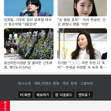
김희철, 거꾸로 걸린 광복절 태극
"손 떨림 포착"…카라 한승연, 건
기 현수막에 "X돌았네"
강 괜찮나 팬들 '걱정'
용산어린이정원 앞 즐비한 근조화
차가원 "○○○ 까면 주변 다 죽
환, 왜?[뉴시스Pic]
어"…전세금 미반환 속 녹취 폭로
파장
회사소개
제휴/컨텐츠 판매
약관·정책
고충처리
PC화면
제보하기
앱 다운로드
맨위로↑
광
COPYRIGHTⓒ
NEWSIS
ALL RIGHTS RESERVED.
고
삭