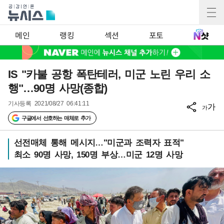
메인
랭킹
섹션
포토
IS "카불 공항 폭탄테러, 미군 노린 우리 소
행"…90명 사망(종합)
기사등록
2021/08/27 06:41:11
가
가
구글에서 선호하는 매체로 추가
선전매체 통해 메시지…"미군과 조력자 표적"
최소 90명 사망, 150명 부상…미군 12명 사망