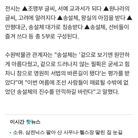
전시는 ▲조맹부 글씨, 서예 교과서가 되다 ▲원나라의
글씨, 고려에 알려지다 ▲송설체, 왕실의 아낌을 받다 ▲
안평대군, 송설체 대가로 칭송받다 ▲송설체, 선비들이
즐겨 쓰다 등 총 5부로 구성된다.
수원박물관 관계자는 "송설체는 '겉으로 보기엔 원만하
게 아름다웠고, 겉으로 드러나지 않는 필획은 굳세고 힘
차니 참으로 영원히 서법의 바른길이 됐다'는 평가를 받
았다"며 "이번 여름에 조선 사람들이 매료될 수밖에 없
었던 송설체의 진수를 만끽하길 바란다"고 말했다.
이시간
핫
뉴스
소유, 삼전닉스 팔아 산 사우나·헬스장 딸린 집 눈길