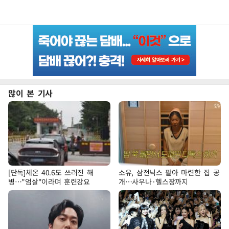
많이 본 기사
[단독]체온 40.6도 쓰러진 해
소유, 삼전닉스 팔아 마련한 집 공
병…"엄살"이라며 훈련강요
개…사우나·헬스장까지