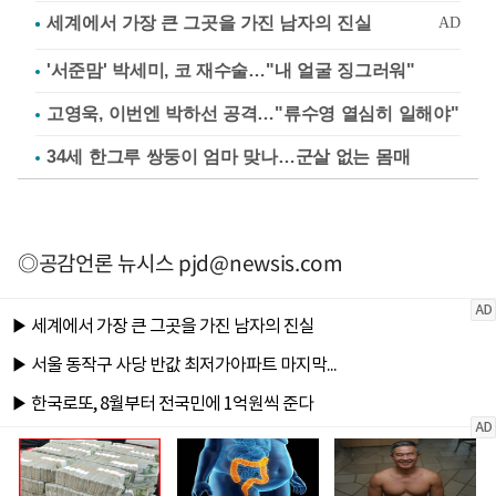
'서준맘' 박세미, 코 재수술…"내 얼굴 징그러워"
고영욱, 이번엔 박하선 공격…"류수영 열심히 일해야"
34세 한그루 쌍둥이 엄마 맞나…군살 없는 몸매
◎공감언론 뉴시스
pjd@newsis.com