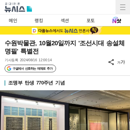
메인
랭킹
섹션
포토
수원박물관, 10월20일까지 '조선시대 송설체
명필' 특별전
기사등록
2024/08/16 12:00:14
가
가
구글에서 선호하는 매체로 추가
조맹부 탄생 770주년 기념