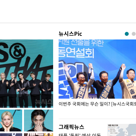
뉴시스Pic
폭력 피해자에 위로·사과…"국가
이번주 국회에는 무슨 일이? [뉴시스국회토
"
그래픽뉴스
태풍 '돌핀' 예상 이동