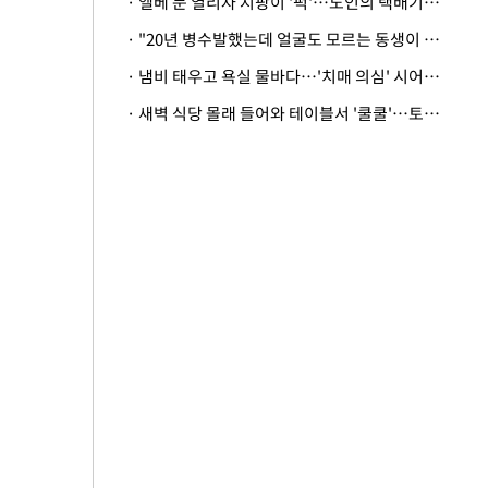
· 엘베 문 열리자 지팡이 '퍽'…노인의 택배기사 폭행 이유
· "20년 병수발했는데 얼굴도 모르는 동생이 유산 절반을"…배다른 형제 상속권 있을까
· 냄비 태우고 욕실 물바다…'치매 의심' 시어머니 검사 권유했다가 '날벼락'
· 새벽 식당 몰래 들어와 테이블서 '쿨쿨'…토사물 남기고 사라진 남성