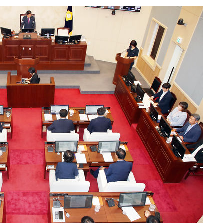
 계속[다음
삼겠다"
안겨드려 죄