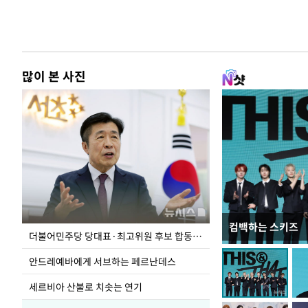
많이 본 사진
컴백하는 스키즈
이 대통령, 국가
더불어민주당 당대표·최고위원 후보 합동연설회
가 책임지고 치유
안드레예바에게 서브하는 페르난데스
세르비아 산불로 치솟는 연기