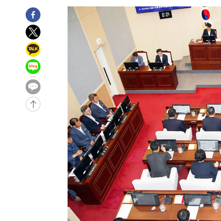
-22787초 전 >
극한폭염 한풀 꺾이지만…'낮 최고 35도' 무더위, 열대야
주 날씨]
-19805초 전 >
축구협회 "압수수색·성접대 논란 사과…쇄신의 기회로 
-18322초 전 >
[속보]'압수수색·성접대 논란' 축구협회 "실망과 걱정 
송"
-6943초 전 >
'최고 37도' 폭염 지속…강원동해안 최대 150㎜ 비
-69초 전 >
[속보]뉴욕증시 상승 마감…S&P 0.6% 나스닥 1.3%↑