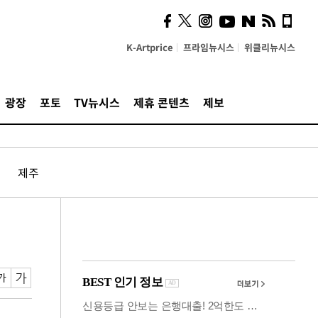
사이 해답 찾았죠"…알을
깨고 나온 '초자아'
K-Artprice
프라임뉴시스
위클리뉴시스
광장
포토
TV뉴시스
제휴 콘텐츠
제보
제주