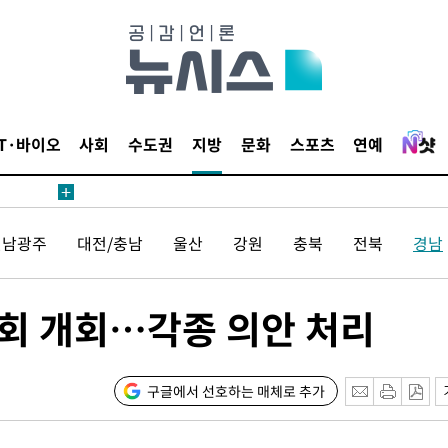
견
IT·바이오
사회
수도권
지방
문화
스포츠
연예
 계속[다음
전남광주
대전/충남
울산
강원
충북
전북
경남
삼겠다"
안겨드려 죄
시회 개회…각종 의안 처리
견
구글에서 선호하는 매체로 추가