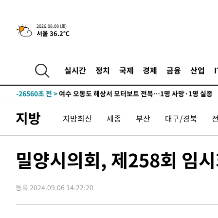
2026.08.08 (토)
서울 36.2℃
-69초 전 >
[속보]뉴욕증시 상승 마감…S&P 0.6% 나스닥 1.3%↑
-31940초 전 >
백운산서 80년근 천종산삼 9뿌리 발견…감정가 1.3억원
-29650초 전 >
선재도서 해루질 나섰다 실종 60대, 닷새 만에 숨진 채 발
실시간
정치
국제
경제
금융
산업
-27184초 전 >
남자 농구, 나고야 아시안게임서 '홈팀' 일본과 한일전
-26560초 전 >
여수 오동도 해상서 모터보트 전복…1명 사망·1명 실종
-22787초 전 >
극한폭염 한풀 꺾이지만…'낮 최고 35도' 무더위, 열대야
지방
지방최신
세종
부산
대구/경북
주 날씨]
-19805초 전 >
축구협회 "압수수색·성접대 논란 사과…쇄신의 기회로 
-18322초 전 >
[속보]'압수수색·성접대 논란' 축구협회 "실망과 걱정 
송"
-6943초 전 >
'최고 37도' 폭염 지속…강원동해안 최대 150㎜ 비
밀양시의회, 제258회 임
-69초 전 >
[속보]뉴욕증시 상승 마감…S&P 0.6% 나스닥 1.3%↑
-31940초 전 >
백운산서 80년근 천종산삼 9뿌리 발견…감정가 1.3억원
등록 2024.09.06 14:22:20
-29650초 전 >
선재도서 해루질 나섰다 실종 60대, 닷새 만에 숨진 채 발
-27184초 전 >
남자 농구, 나고야 아시안게임서 '홈팀' 일본과 한일전
-26560초 전 >
여수 오동도 해상서 모터보트 전복…1명 사망·1명 실종