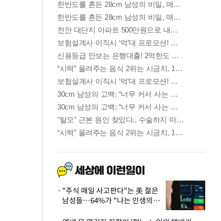
"주식 매일 사고판다"는 美 젊은
남성들…64%가 "나는 인생의
패배자“