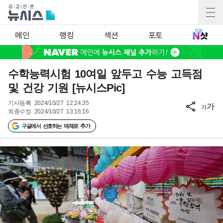
메인
랭킹
섹션
포토
수학능력시험 10여일 앞두고 수능 고득점
및 건강 기원 [뉴시스Pic]
기사등록
2024/10/27 12:24:35
가
가
최종수정
2024/10/27 13:16:16
구글에서 선호하는 매체로 추가