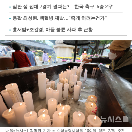
심판 성 접대 7경기 결과는?…한국 축구 '5승 2무'
응팔 최성원, 백혈병 재발…"죽게 하려는건가"
홍서범♥조갑경, 아들 불륜 사과 후 근황
[서울=뉴시스] 김명원 기자 = 수학능력시험을 10여일 앞둔 27일 오전