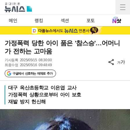
메인
랭킹
섹션
포토
가정폭력 당한 아이 품은 '참스승'…어머니
가 전하는 고마움
기사등록
2025/05/15 08:30:00
가
가
최종수정
2025/05/16 09:48:49
구글에서 선호하는 매체로 추가
대구 옥산초등학교 이은엽 교사
가정폭력 상황으로부터 아이 보호
재발 방지 헌신해