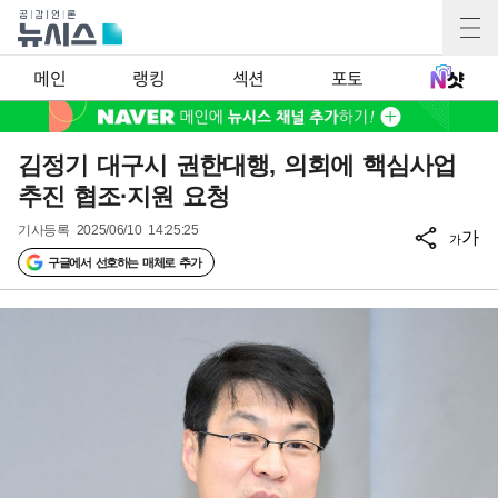
메인
랭킹
섹션
포토
김정기 대구시 권한대행, 의회에 핵심사업
추진 협조·지원 요청
기사등록
2025/06/10 14:25:25
가
가
구글에서 선호하는 매체로 추가