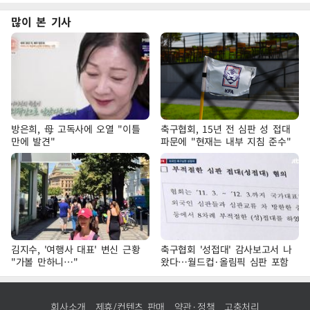
많이 본 기사
방은희, 母 고독사에 오열 "이틀
축구협회, 15년 전 심판 성 접대
만에 발견"
파문에 "현재는 내부 지침 준수"
김지수, '여행사 대표' 변신 근황
축구협회 '성접대' 감사보고서 나
"가볼 만하니…"
왔다…월드컵·올림픽 심판 포함
회사소개
제휴/컨텐츠 판매
약관·정책
고충처리