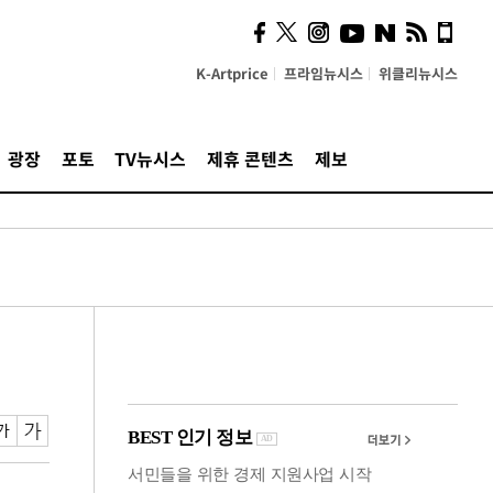
계…'고급 가요'의 주체적
영토
K-Artprice
프라임뉴시스
위클리뉴시스
광장
포토
TV뉴시스
제휴 콘텐츠
제보