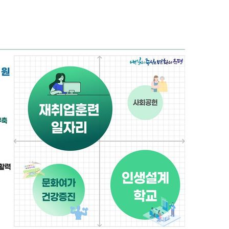
무부 대변인
해 불가피"
등 압수수
월 중 예
장
 구축
조 마감 다
어려워" 취
무부 대변인