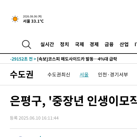
2026.08.06 (목)
서울 33.1℃
1시간 전 >
[속보] "이란-오만, 호르무즈 해협 통행 항로 합의" 이란 외
-31275초 전 >
[속보]산업장관 "李정부, 원전 반대 안해…안정 전력 위
-29972초 전 >
[속보]경찰, '홍명보 선임 논란' 대한축구협회·축구회관 
실시간
정치
국제
경제
금융
산업
색
-29359초 전 >
[속보]산업장관 "美무역법 제301조 과잉생산 결과 발표 8
상
-29152초 전 >
[속보]코스피 매도사이드카 발동…4%대 급락
-28424초 전 >
[속보]전남광주 초대 시민추천 부시장에 백승주·윤난실
수도권
수도권최신
서울
인천·경기서부
-25985초 전 >
서울 열대야 15일째 지속…비공식 '초열대야' 30도 넘어
-24552초 전 >
[속보]코스닥, 2.15포인트(0.27%) 내린 797.44 출발
-24535초 전 >
[속보]코스피, 119.51포인트(1.81%) 내린 6478.75 개
은평구, '중장년 인생이모작
-20982초 전 >
6월 경상수지 497.3억 달러…두 달 연속 사상 최대
-20933초 전 >
서울 낮 39도 '폭염중대경보'…40도 관측 가능성도
등록 2025.06.10 16:11:44
-18295초 전 >
미 워싱턴주 스포캔 시의 통제불능 3개 산불, 방화선 일부
-10468초 전 >
[속보] 호르무즈 해협 이란-오만 협상 기대속 뉴욕증시 혼
우 0.49%↑
-8823초 전 >
[속보] 이란 대통령 "지금 최고지도자와 소통하기가 매우 