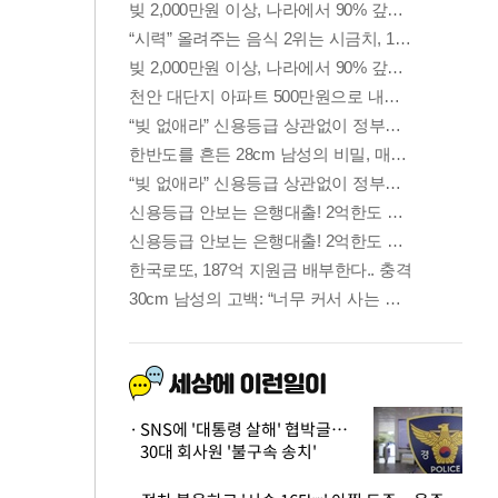
SNS에 '대통령 살해' 협박글…
30대 회사원 '불구속 송치'