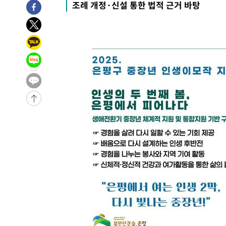
조례 개정·신설 통한 법적 근거 바탕
임 3년 인터뷰
1시간 전 >
[속보] "이란-오만, 호르무즈 해협 통행 항로 합의" 이란 외
-31275초 전 >
[속보]산업장관 "李정부, 원전 반대 안해…안정 전력 위
-29972초 전 >
[속보]경찰, '홍명보 선임 논란' 대한축구협회·축구회관 
색
-29359초 전 >
[속보]산업장관 "美무역법 제301조 과잉생산 결과 발표 8
상
-29152초 전 >
[속보]코스피 매도사이드카 발동…4%대 급락
-28424초 전 >
[속보]전남광주 초대 시민추천 부시장에 백승주·윤난실
-25985초 전 >
서울 열대야 15일째 지속…비공식 '초열대야' 30도 넘어
-24552초 전 >
[속보]코스닥, 2.15포인트(0.27%) 내린 797.44 출발
-24535초 전 >
[속보]코스피, 119.51포인트(1.81%) 내린 6478.75 개
-20982초 전 >
6월 경상수지 497.3억 달러…두 달 연속 사상 최대
-20933초 전 >
서울 낮 39도 '폭염중대경보'…40도 관측 가능성도
-18295초 전 >
미 워싱턴주 스포캔 시의 통제불능 3개 산불, 방화선 일부
-10468초 전 >
[속보] 호르무즈 해협 이란-오만 협상 기대속 뉴욕증시 혼
우 0.49%↑
-8823초 전 >
[속보] 이란 대통령 "지금 최고지도자와 소통하기가 매우 
임 3년 인터뷰
1시간 전 >
[속보] "이란-오만, 호르무즈 해협 통행 항로 합의" 이란 외