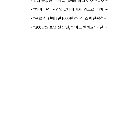
· 정차 불응하고 '시속 165㎞' 아찔 도주…음주운전자 체포
· "하마터면"…영업 끝나자마자 '와르르' 카페 테라스 덮친 대리석 외벽
· "음료 한 캔에 1만1000원?"…우즈벡 관광청까지 나섰다, 유튜버 폭로 후폭풍
· "300만원 보낸 전 남친, 받아도 될까요"…결혼 앞둔 예비신부의 뜻밖 고충