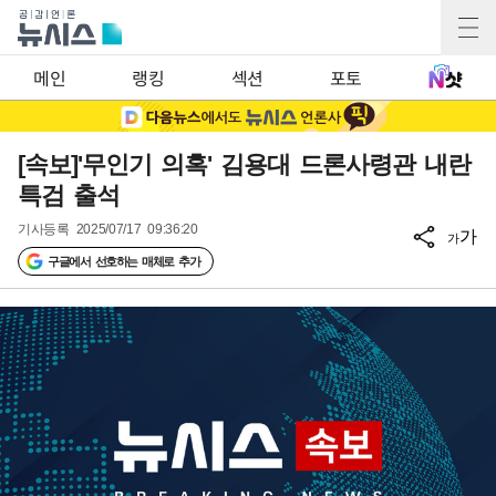
메인
랭킹
섹션
포토
[속보]'무인기 의혹' 김용대 드론사령관 내란
특검 출석
기사등록
2025/07/17 09:36:20
가
가
구글에서 선호하는 매체로 추가