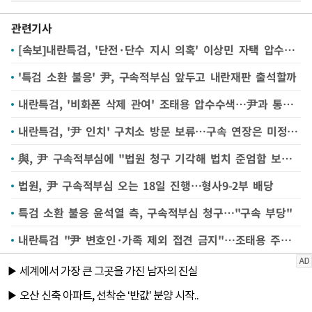
관련기사
[속보]내란특검, '단전·단수 지시 의혹' 이상민 자택 압수수색
'특검 소환 불응' 尹, 구속적부심 앞두고 내란재판 출석할까
내란특검, '비화폰 삭제 관여' 조태용 압수수색…尹과 통화기록 확보
내란특검, '尹 인치' 구치소 방문 보류…구속 연장은 미정(종합)
與, 尹 구속적부심에 "법원 청구 기각해 법치 준엄함 보여줘야"
법원, 尹 구속적부심 오는 18일 진행…형사9-2부 배당
특검 소환 불응 윤석열 측, 구속적부심 청구…"구속 부당"
내란특검 "尹 변호인·가족 제외 접견 금지"…조태용 주거지 등 8곳 압수수색