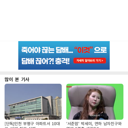
많이 본 기사
[단독]인천 부평구 아파트서 10대
'서준맘' 박세미, 연하 남자친구와