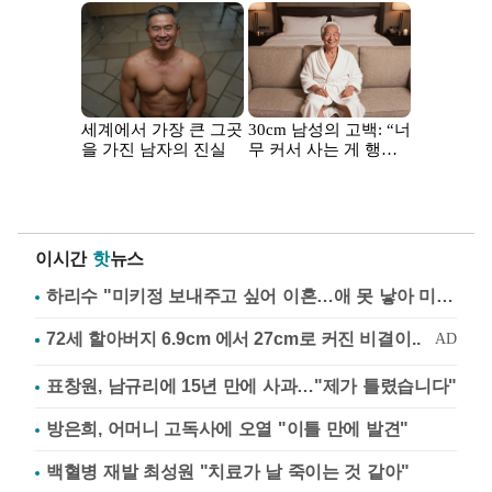
이시간
핫
뉴스
하리수 "미키정 보내주고 싶어 이혼…애 못 낳아 미안"
표창원, 남규리에 15년 만에 사과…"제가 틀렸습니다"
방은희, 어머니 고독사에 오열 "이틀 만에 발견"
백혈병 재발 최성원 "치료가 날 죽이는 것 같아"