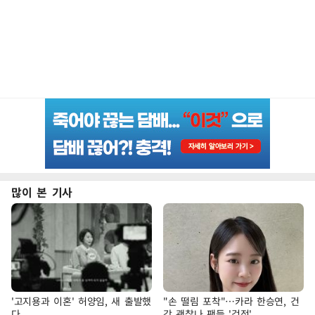
많이 본 기사
'고지용과 이혼' 허양임, 새 출발했
"손 떨림 포착"…카라 한승연, 건
다
강 괜찮나 팬들 '걱정'