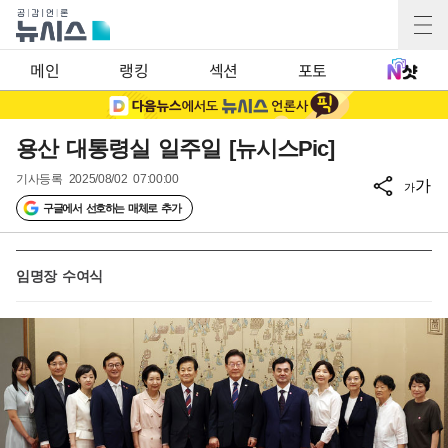
메인
랭킹
섹션
포토
용산 대통령실 일주일 [뉴시스Pic]
기사등록
2025/08/02 07:00:00
가
가
구글에서 선호하는 매체로 추가
임명장 수여식