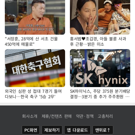
"서장훈, 28억에 산 서초 건물
홍서범♥조갑경, 아들 불륜 사과
450억에 매물로"
후 근황…밝은 미소
외국인 심판 성 접대 7경기 들여
SK하이닉스, 주당 375원 분기배당
다보니…한국 축구 '5승 2무'
결정…3분기 중 추가 주주환원 발
표
회사소개
제휴/컨텐츠 판매
약관·정책
고충처리
PC화면
제보하기
앱 다운로드
맨위로↑