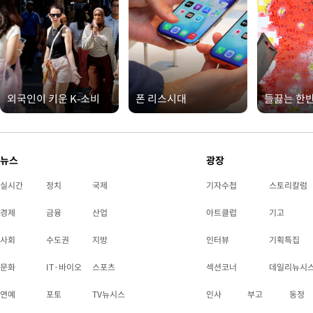
외국인이 키운 K-소비
폰 리스시대
들끓는 한
뉴스
광장
실시간
정치
국제
기자수첩
스토리칼럼
경제
금융
산업
아트클럽
기고
사회
수도권
지방
인터뷰
기획특집
문화
IT·바이오
스포츠
섹션코너
데일리뉴시
연예
포토
TV뉴시스
인사
부고
동정