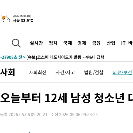
2시간 전 >
[속보] "이란-오만, 호르무즈 해협 통행 항로 합의" 이란 외무부 대
2026.08.06 (목)
서울 33.9℃
-30031초 전 >
[속보]산업장관 "李정부, 원전 반대 안해…안정 전력 위해 불가
-28728초 전 >
[속보]경찰, '홍명보 선임 논란' 대한축구협회·축구회관 등 압
색
-28115초 전 >
[속보]산업장관 "美무역법 제301조 과잉생산 결과 발표 8월 중
실시간
정치
국제
경제
금융
산업
IT·
상
-27908초 전 >
[속보]코스피 매도사이드카 발동…4%대 급락
-27180초 전 >
[속보]전남광주 초대 시민추천 부시장에 백승주·윤난실
-24741초 전 >
서울 열대야 15일째 지속…비공식 '초열대야' 30도 넘어
사회
사회최신
사건/사고
법원/검찰
의료/보건
-23308초 전 >
[속보]코스닥, 2.15포인트(0.27%) 내린 797.44 출발
-23291초 전 >
[속보]코스피, 119.51포인트(1.81%) 내린 6478.75 개장
-19738초 전 >
6월 경상수지 497.3억 달러…두 달 연속 사상 최대
오늘부터 12세 남성 청소년 
-19689초 전 >
서울 낮 39도 '폭염중대경보'…40도 관측 가능성도
-17051초 전 >
미 워싱턴주 스포캔 시의 통제불능 3개 산불, 방화선 일부 구축
등록 2026.05.06 09:20:21
수정 2026.05.06 09:54:24
-9224초 전 >
[속보] 호르무즈 해협 이란-오만 협상 기대속 뉴욕증시 혼조 마감
우 0.49%↑
-7579초 전 >
[속보] 이란 대통령 "지금 최고지도자와 소통하기가 매우 어려워
임 3년 인터뷰
2시간 전 >
[속보] "이란-오만, 호르무즈 해협 통행 항로 합의" 이란 외무부 대