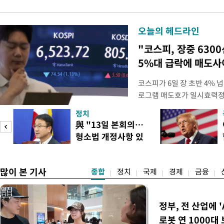
오늘의 헤드라인
"코스피, 장중 630
5%대 급락에 매도
코스피가 6일 장 초반 4%
로그램 매도호가 일시효력정
한국거래소는 이날 오전 10
정치
했다고 밝혔다. 발동 당시 
與 "13일 본회의…
대비 5.12% 급락한 987.
형소법 개정사항 있
스피200을 기초자산으로 하
으면 개정"
많이 본 기사
종합
정치
국제
경제
금융
정부, 전 산업에 '
로봇 연 1000대