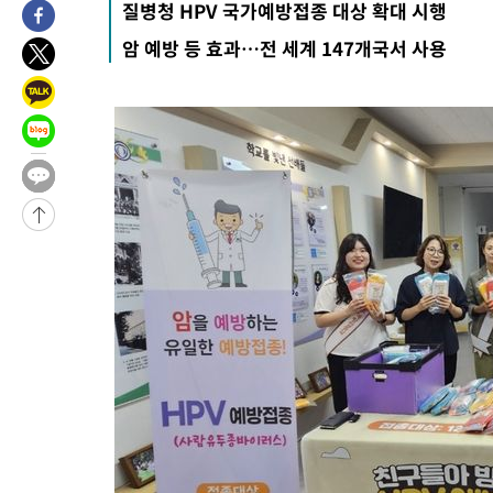
질병청 HPV 국가예방접종 대상 확대 시행
-30031초 전 >
[속보]산업장관 "李정부, 원전 반대 안해…안정 전력 위해 불가
암 예방 등 효과…전 세계 147개국서 사용
-28728초 전 >
[속보]경찰, '홍명보 선임 논란' 대한축구협회·축구회관 등 압
색
-28115초 전 >
[속보]산업장관 "美무역법 제301조 과잉생산 결과 발표 8월 중
상
-27908초 전 >
[속보]코스피 매도사이드카 발동…4%대 급락
-27180초 전 >
[속보]전남광주 초대 시민추천 부시장에 백승주·윤난실
-24741초 전 >
서울 열대야 15일째 지속…비공식 '초열대야' 30도 넘어
-23308초 전 >
[속보]코스닥, 2.15포인트(0.27%) 내린 797.44 출발
-23291초 전 >
[속보]코스피, 119.51포인트(1.81%) 내린 6478.75 개장
-19738초 전 >
6월 경상수지 497.3억 달러…두 달 연속 사상 최대
-19689초 전 >
서울 낮 39도 '폭염중대경보'…40도 관측 가능성도
-17051초 전 >
미 워싱턴주 스포캔 시의 통제불능 3개 산불, 방화선 일부 구축
-9224초 전 >
[속보] 호르무즈 해협 이란-오만 협상 기대속 뉴욕증시 혼조 마감
우 0.49%↑
-7579초 전 >
[속보] 이란 대통령 "지금 최고지도자와 소통하기가 매우 어려워
임 3년 인터뷰
2시간 전 >
[속보] "이란-오만, 호르무즈 해협 통행 항로 합의" 이란 외무부 대