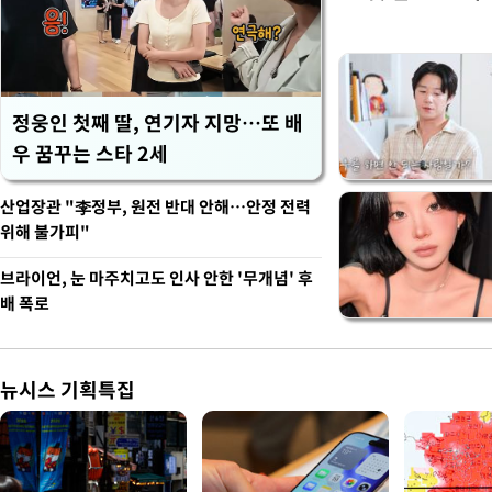
정웅인 첫째 딸, 연기자 지망…또 배
우 꿈꾸는 스타 2세
산업장관 "李정부, 원전 반대 안해…안정 전력
위해 불가피"
브라이언, 눈 마주치고도 인사 안한 '무개념' 후
배 폭로
뉴시스 기획특집