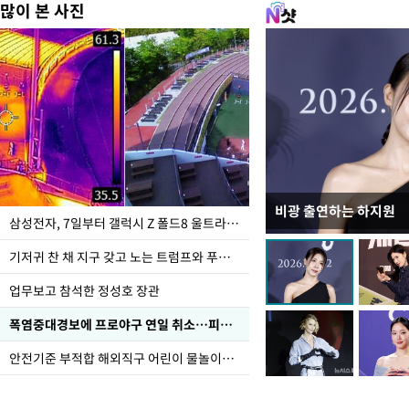
많이 본 사진
비광 출연하는 하지원
이재명 대통령, "수사
삼성전자, 7일부터 갤럭시 Z 폴드8 울트라·폴드8·플립8 출시
선 다해 강구해야"
기저귀 찬 채 지구 갖고 노는 트럼프와 푸틴 형상 미로
업무보고 참석한 정성호 장관
폭염중대경보에 프로야구 연일 취소…피칭 연습장 '52도'
안전기준 부적합 해외직구 어린이 물놀이용품 판매 중단 요청한 서울시