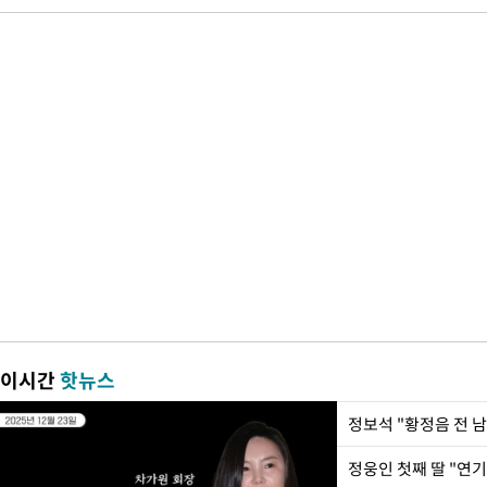
이시간
핫뉴스
정웅인 첫째 딸 "연기