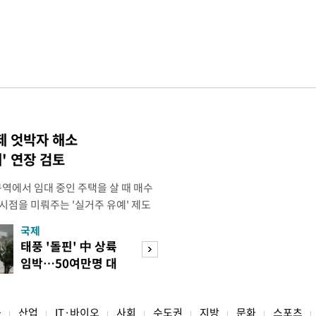
제 엇박자 해소
' 연장 검토
에서 임대 중인 주택을 살 때 매수
시점을 미뤄주는 '실거주 유예' 제도
는 방안을 검토 중인 것으로 알려졌다.
국제
경제
 세법개정안에서 다주택자의 매도를 유
태풍 '돌핀' 中 상륙
세금 피하려 실입
 중과를 한시 완화한 만큼, 매수자의
임박…50여만명 대
주…전월세 시장 
일정기간 유예해주겠다는 취지인 것으
피
어붙나
융
산업
IT·바이오
사회
수도권
지방
문화
스포츠