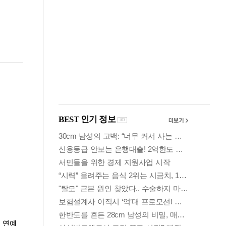
금융
변동성 커진 코스
얼
피…거래대금 올해
최저
연예