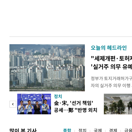
오늘의 헤드라인
"세제개편·토허
'실거주 의무 유예
정부가 토지거래허가구역
자의 실거주 의무 이행 
를 올해 이후로 연장하
정치
최근 발표한 2026년
만 피
金·宋, '선거 책임'
도하기 위해 양도소득세
공세…鄭 "반명 외치
실거주 의무 이행도 
공개
며 분열"
로
많이 본 기사
종합
정치
국제
경제
금