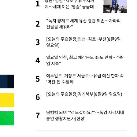
친과
용산·강남·서초 유휴부지까
1
1
지…세제 이은 '영끌' 공급대
책 윤곽
…"목디스크 심해
"녹지 핑계로 세계 유산 경관 훼손…차라리
2
2
건물을 세워라"
기↑…변하는 자동
[오늘의 주요일정]인천·김포·부천(8월9일
3
3
일요일)
추가' 홈페이지 공
일요일 인천, 최고 체감온도 35도 안팎…"폭
4
4
염 지속"
피해…떳떳하면 신분
에투알도, 거장도 서울로…유럽 예산 한파 속
5
5
'역전'된 K-발레
스라엘 긴급방문 다
[오늘의 주요일정]경기북부(8월9일 일요일)
6
6
 축구 무패…FIFA
땀범벅 되며 "약 드셨어요?"…폭염 사각지대
7
7
놓인 생활지원사[현장]