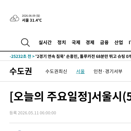
1시간 전 >
“美 이란전 무기 소진…북한과 분쟁시 주한 미군 취약해질 수
2026.08.09 (일)
서울 31.4℃
-30668초 전 >
[속보]장은수, KLPGA 제주삼다수 역전 우승…데뷔 10년
정상
-26033초 전 >
"얼마나 더웠으면"…안동 물길공원서 헤엄친 구렁이 '소
-25960초 전 >
손흥민, 68분 뛰고 2경기 침묵…LAFC, 톨루카에 1-0 승
실시간
정치
국제
경제
금융
산업
-25232초 전 >
'2경기 연속 침묵' 손흥민, 톨루카전 68분만 뛰고 슈팅 0
-23984초 전 >
이강인, 오늘 서울서 AT마드리드 입단식…'전례 없는 특
-10866초 전 >
'여긴 20도, 저긴 50도'…열화상 카메라로 본 폭염 저감
수도권
수도권최신
서울
인천·경기서부
차'
-10337초 전 >
콜롬비아 신임 우파 대통령 취임 하루만에 차량폭탄 폭발
-3931초 전 >
튀르키예 외무장관, "메카 3국 방위협정은 이란이 목표 아냐
-1139초 전 >
이군이 불법 군시설 건설한 레바논 남부에서 레바논군 3명 
[오늘의 주요일정]서울시(5
상
29분 전 >
[속보]美중부 사령관, 이스라엘 긴급방문 다중화된 전선 상황 
1시간 전 >
美 국방부, 켄달 전 공군장관 보안허가 취소…“에어포스원 기
론 누출”
등록 2026.05.11 06:00:00
1시간 전 >
‘축구의 신’ 아르헨티나 축구 선수 메시의 부친 지병 별세
1시간 전 >
“美 이란전 무기 소진…북한과 분쟁시 주한 미군 취약해질 수
-30668초 전 >
[속보]장은수, KLPGA 제주삼다수 역전 우승…데뷔 10년