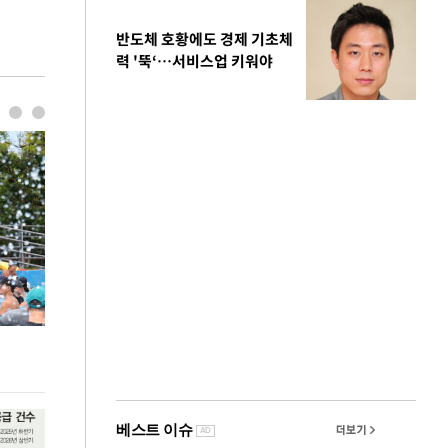
반도체 호황에도 경제 기초체
력 '뚝‘…서비스업 키워야
극한 폭염에 바닥 드러난 홍제천…물고기 떼죽음
주유소 기름값 12
도