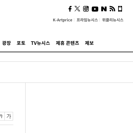
K-Artprice
프라임뉴시스
위클리뉴시스
광장
포토
TV뉴시스
제휴 콘텐츠
제보