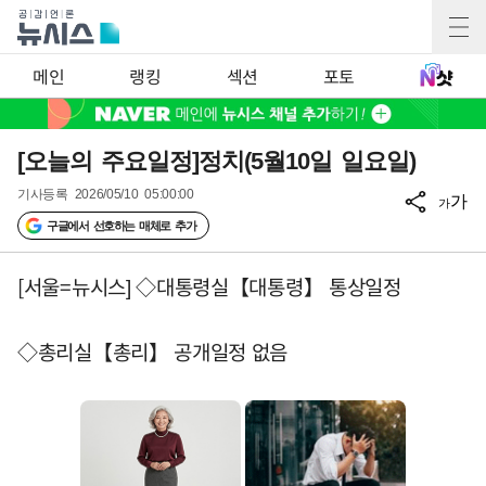
메인
랭킹
섹션
포토
[오늘의 주요일정]정치(5월10일 일요일)
기사등록
2026/05/10 05:00:00
가
가
구글에서 선호하는 매체로 추가
[서울=뉴시스] ◇대통령실【대통령】 통상일정
◇총리실【총리】 공개일정 없음