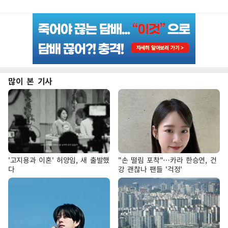
많이 본 기사
'고지용과 이혼' 허양임, 새 출발했
"손 떨림 포착"…카라 한승연, 건
다
강 괜찮나 팬들 '걱정'