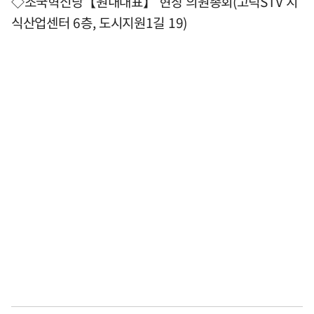
◇조국혁신당【원내대표】 현장 의원총회(고덕STV 지
식산업센터 6층, 도시지원1길 19)