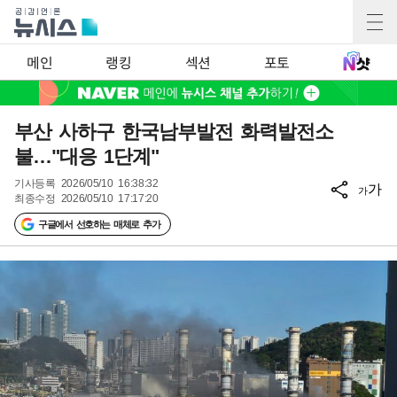
메인
랭킹
섹션
포토
부산 사하구 한국남부발전 화력발전소
불…"대응 1단계"
기사등록
2026/05/10 16:38:32
가
가
최종수정
2026/05/10 17:17:20
구글에서 선호하는 매체로 추가