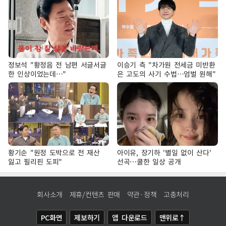
정보석 "황정음 전 남편 서글서글
이승기 측 "차가원 전세금 미반환
한 인상이었는데…"
은 고도의 사기 수법…엄벌 원해"
황기순 "원정 도박으로 전 재산
아이유, 장기하 '별일 없이 산다'
잃고 필리핀 도피"
선곡…쿨한 일상 공개
회사소개
제휴/컨텐츠 판매
약관·정책
고충처리
PC화면
제보하기
앱 다운로드
맨위로↑