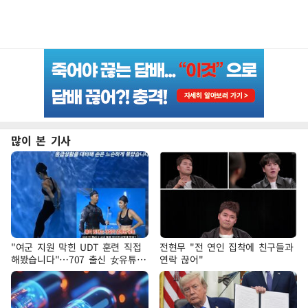
많이 본 기사
"여군 지원 막힌 UDT 훈련 직접
전현무 "전 연인 집착에 친구들과
해봤습니다"…707 출신 女유튜버
연락 끊어"
'완벽 소화'