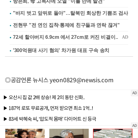
방은희, 母 고독사에 오열 "이틀 만에 발견"
"바지 벗고 앞뒤로 돌아"…탈북민 회상한 기쁨조 검사
전현무 "전 연인 집착·통제에 친구들과 연락 끊겨"
'300억원대 사기 혐의' 차가원 대표 구속 송치
◎공감언론 뉴시스
yeon0829@newsis.com