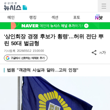
메인
랭킹
섹션
포토
'상인회장 경쟁 후보가 횡령'…허위 전단 뿌
린 50대 벌금형
기사등록
2026/05/12 15:00:00
가
가
구글에서 선호하는 매체로 추가
법원 "객관적 사실과 달라…고의 인정"